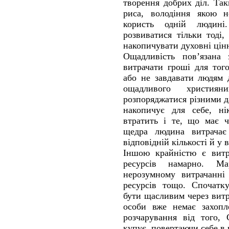
творення добрих діл. Та
риса, володіння якою н
користь одній людині
розвиватися тільки тоді,
накопичувати духовні цінн
Ощадливість пов’язана
витрачати гроші для тог
або не завдавати людям
ощадливого христия
розпоряджатися різними д
накопичує для себе, ні
втратить і те, що має ч
щедра людина витрачає 
відповідній кількості й у 
Іншою крайністю є витр
ресурсів намарно. Ма
нерозумному витрачанні
ресурсів тощо. Спочатк
бути щасливим через витр
особи вже немає захопле
розчарування від того,
купує, повертаючи себе в 