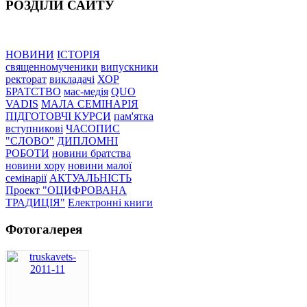
РОЗДІЛИ САЙТУ
НОВИНИ
ІСТОРІЯ
священномученики
випускники
ректорат
викладачі
ХОР
БРАТСТВО
мас-медія
QUO
VADIS
МАЛА СЕМІНАРІЯ
ПІДГОТОВЧІ КУРСИ
пам'ятка
вступникові
ЧАСОПИС
"СЛОВО"
ДИПЛОМНІ
РОБОТИ
новини братства
новини хору
новини малої
семінарії
АКТУАЛЬНІСТЬ
Проект "ОЦИФРОВАНА
ТРАДИЦІЯ"
Електронні книги
Фотогалерея