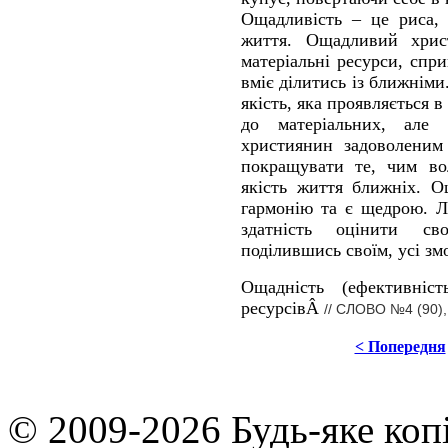
Ощадливість – це риса, 
життя. Ощадливий хрис
матеріальні ресурси, спр
вміє ділитись із ближнім
якість, яка проявляється 
до матеріальних, але
християнин задоволеним
покращувати те, чим вол
якість життя ближніх. О
гармонію та є щедрою. Л
здатність оцінити св
поділившись своїм, усі з
Ощадність (ефективніст
ресурсівÂ
// СЛОВО №4 (90),
< Попередня
© 2009-2026 Будь-яке коп