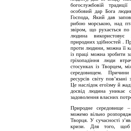
богослужбовій традиці
особовий дар Бога людин
Господа, Який дав запов
рибою морською, над пт
звіром, що рухається по
людина використовує 
природних здібностей . П
проти людини, можна її к
із праці можна зробити з
гріхопадіння люди втр
стосунках із Творцем, м
середовищем. Причини
ресурсів світу пов’язані
Це наслідок егоїзму й жад
досвід людина уникає с
задоволення власних потр
Природне середовище –
можемо вільно розпорядж
Творця. У сучасності з’яв
кризи. Для того, щоб