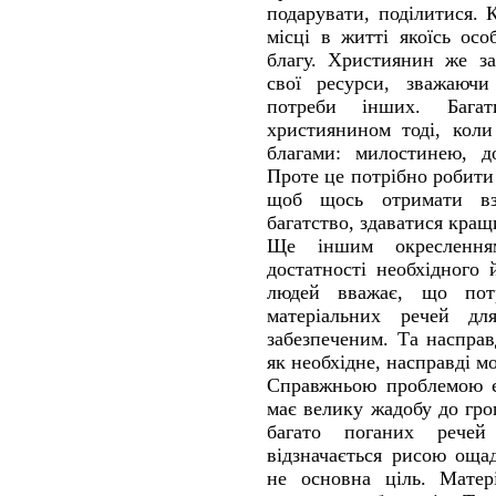
подарувати, поділитися.
місці в житті якоїсь ос
благу. Християнин же за
свої ресурси, зважаючи
потреби інших. Багат
християнином тоді, коли
благами: милостинею, д
Проте це потрібно робити 
щоб щось отримати вза
багатство, здаватися кращ
Ще іншим окреслення
достатності необхідного
людей вважає, що пот
матеріальних речей дл
забезпеченим. Та насправ
як необхідне, насправді 
Справжньою проблемою є
має велику жадобу до гро
багато поганих рече
відзначається рисою ощад
не основна ціль. Матер