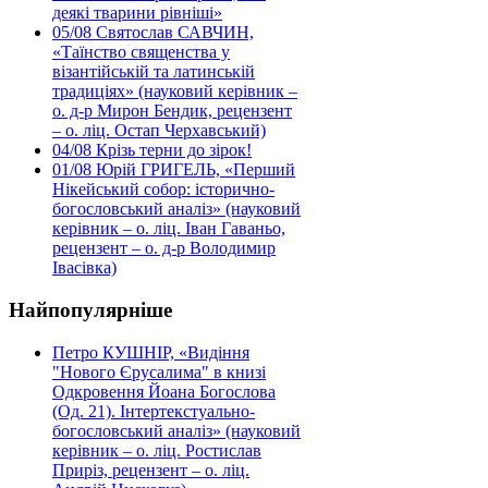
деякі тварини рівніші»
05/08
Святослав САВЧИН,
«Таїнство священства у
візантійській та латинській
традиціях» (науковий керівник –
о. д-р Мирон Бендик, рецензент
– о. ліц. Остап Черхавський)
04/08
Крізь терни до зірок!
01/08
Юрій ГРИГЕЛЬ, «Перший
Нікейський собор: історично-
богословський аналіз» (науковий
керівник – о. ліц. Іван Гаваньо,
рецензент – о. д-р Володимир
Івасівка)
Найпопулярніше
Петро КУШНІР, «Видіння
"Нового Єрусалима" в книзі
Одкровення Йоана Богослова
(Од. 21). Інтертекстуально-
богословський аналіз» (науковий
керівник – о. ліц. Ростислав
Приріз, рецензент – о. ліц.