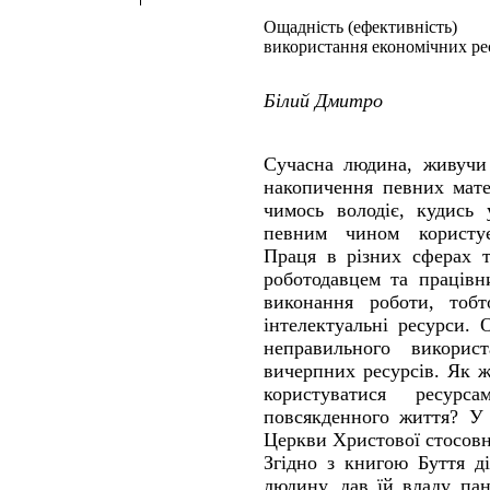
Ощадність (ефективність)
використання економічних ре
Білий Дмитро
Сучасна людина, живучи 
накопичення певних мате
чимось володіє, кудись 
певним чином користує
Праця в різних сферах т
роботодавцем та працівн
виконання роботи, тобт
інтелектуальні ресурси.
неправильного викорис
вичерпних ресурсів. Як 
користуватися ресурс
повсякденного життя? У 
Церкви Христової стосовн
Згідно з книгою Буття д
людину, дав їй владу па