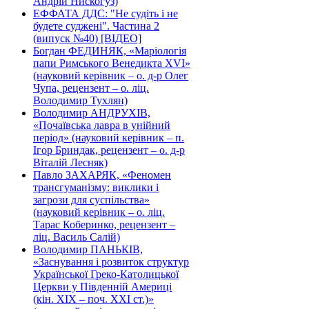
Андрій Нискогуз)
ЕФФАТА ДДС: "Не судіть і не
будете суджені". Частина 2
(випуск №40) [ВІДЕО]
Богдан ФЕДИНЯК, «Маріологія
папи Римського Венедикта XVI»
(науковий керівник – о. д-р Олег
Чупа, рецензент – о. ліц.
Володимир Тухлян)
Володимир АНДРУХІВ,
«Почаївська лавра в унійний
період» (науковий керівник – п.
Ігор Бриндак, рецензент – о. д-р
Віталій Лесняк)
Павло ЗАХАРЯК, «Феномен
трансгуманізму: виклики і
загрози для суспільства»
(науковий керівник – о. ліц.
Тарас Коберинко, рецензент –
ліц. Василь Салій)
Володимир ПАНЬКІВ,
«Заснування і розвиток структур
Української Греко-Католицької
Церкви у Південній Америці
(кін. ХІХ – поч. ХХІ ст.)»