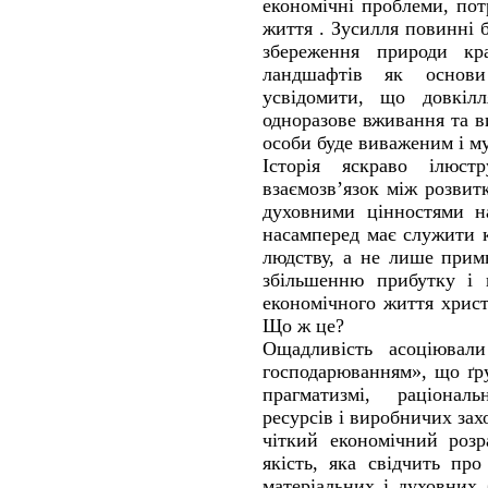
економічні проблеми, пот
життя . Зусилля повинні 
збереження природи кр
ландшафтів як основ
усвідомити, що довкіл
одноразове вживання та в
особи буде виваженим і м
Історія яскраво ілюс
взаємозв’язок між розви
духовними цінностями на
насамперед має служити 
людству, а не лише прим
збільшенню прибутку і 
економічного життя хрис
Що ж це?
Ощадливість асоціювал
господарюванням», що ґру
прагматизмі, раціонал
ресурсів і виробничих зах
чіткий економічний розр
якість, яка свідчить пр
матеріальних і духовних 