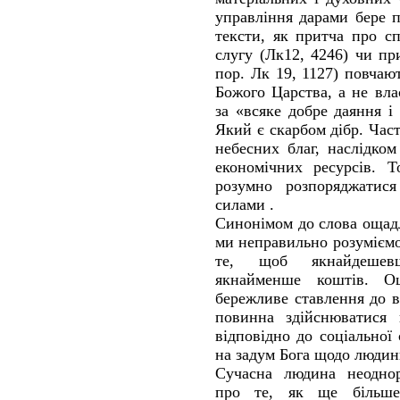
управління дарами бере 
тексти, як притча про с
слугу (Лк12, 42­46) чи пр
пор. Лк 19, 11­27) повча
Божого Царства, а не вл
за «всяке добре даяння і
Який є скарбом дібр. Час
небесних благ, наслідко
економічних ресурсів. 
розумно розпоряджатис
силами .
Синонімом до слова ощадл
ми неправильно розуміємо 
те, щоб якнайдешевш
якнайменше коштів. Ощ
бережливе ставлення до в
повинна здійснюватися 
відповідно до соціальної
на задум Бога щодо людин
Сучасна людина неоднор
про те, як ще більше