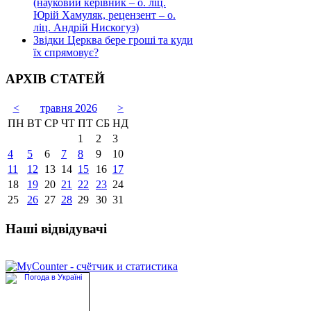
(науковий керівник – о. ліц.
Юрій Хамуляк, рецензент – о.
ліц. Андрій Нискогуз)
Звідки Церква бере гроші та куди
їх спрямовує?
АРХІВ СТАТЕЙ
<
травня 2026
>
ПН
ВТ
СР
ЧТ
ПТ
СБ
НД
1
2
3
4
5
6
7
8
9
10
11
12
13
14
15
16
17
18
19
20
21
22
23
24
25
26
27
28
29
30
31
Наші відвідувачі