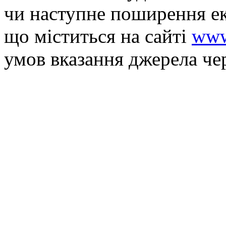
чи наступне поширення ек
що мiститься на сайті
www
умов вказання джерела че