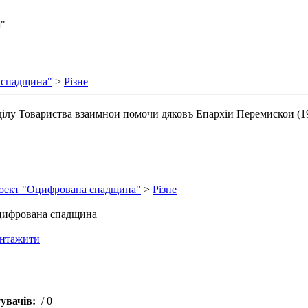
я"
 спадщина"
>
Різне
ділу Товариства взаимнои помочи дяковъ Епархіи Перемискои (1
оект "Оцифрована спадщина"
>
Різне
ифрована спадщина
антажити
увачів:
/ 0