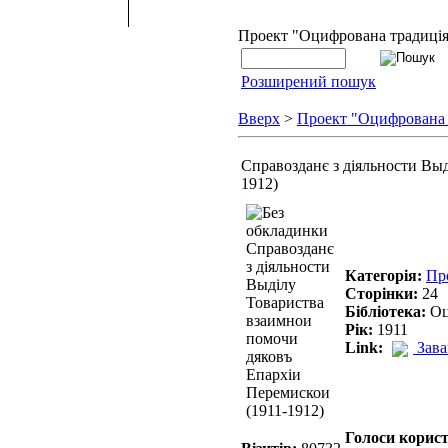
Проект "Оцифрована традиці
Розширений пошук
Вверх
>
Проект "Оцифрована
Справозданє з діяльности Вы
1912)
Категорія:
Пр
Сторінки:
24
Бібліотека:
Оц
Рік:
1911
Link:
Зав
Голоси корист