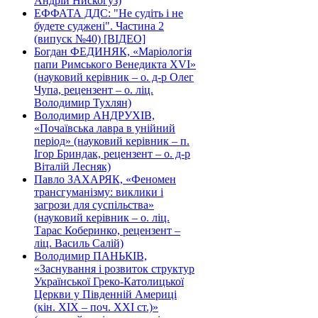
Андрій Нискогуз)
ЕФФАТА ДДС: "Не судіть і не
будете суджені". Частина 2
(випуск №40) [ВІДЕО]
Богдан ФЕДИНЯК, «Маріологія
папи Римського Венедикта XVI»
(науковий керівник – о. д-р Олег
Чупа, рецензент – о. ліц.
Володимир Тухлян)
Володимир АНДРУХІВ,
«Почаївська лавра в унійний
період» (науковий керівник – п.
Ігор Бриндак, рецензент – о. д-р
Віталій Лесняк)
Павло ЗАХАРЯК, «Феномен
трансгуманізму: виклики і
загрози для суспільства»
(науковий керівник – о. ліц.
Тарас Коберинко, рецензент –
ліц. Василь Салій)
Володимир ПАНЬКІВ,
«Заснування і розвиток структур
Української Греко-Католицької
Церкви у Південній Америці
(кін. ХІХ – поч. ХХІ ст.)»