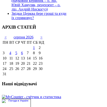
(науковий керівник – о. ліц.
Юрій Хамуляк, рецензент – о.
ліц. Андрій Нискогуз)
Звідки Церква бере гроші та куди
їх спрямовує?
АРХІВ СТАТЕЙ
<
серпня 2026
>
ПН
ВТ
СР
ЧТ
ПТ
СБ
НД
1
2
3
4
5
6
7
8
9
10
11
12
13
14
15
16
17
18
19
20
21
22
23
24
25
26
27
28
29
30
31
Наші відвідувачі