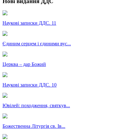
Нові видання ДДС
Наукові записки ДДС. 11
Єдиним серцем і єдиними вус...
Церква – дар Божий
Наукові записки ДДС. 10
Ювілей: походження, святкув...
Божественна Літургія св. Ів...