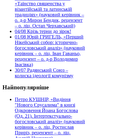
«Таїнство священства у
візантійській та латинській
традиціях» (науковий керівник –
о. д-р Мирон Бендик, рецензент
– о. ліц. Остап Черхавський)
04/08
Крізь терни до зірок!
01/08
Юрій ГРИГЕЛЬ, «Перший
Нікейський собор: історично-
богословський аналіз» (науковий
керівник – о. ліц. Іван Гаваньо,
рецензент – о. д-р Володимир
Івасівка)
30/07
Радянський Союз –
колиска ідеології комунізму
Найпопулярніше
Петро КУШНІР, «Видіння
"Нового Єрусалима" в книзі
Одкровення Йоана Богослова
(Од. 21). Інтертекстуально-
богословський аналіз» (науковий
керівник – о. ліц. Ростислав
Приріз, рецензент – о. ліц.