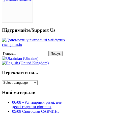
Підтримайте/Support Us
Перекласти на...
Нові матеріали
06/08
«Усі тварини рівні, але
деякі тварини рівніші»
05/08
Святослав САВЧИН,