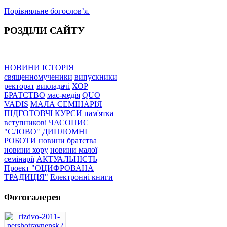
Порівняльне богословʼя.
РОЗДІЛИ САЙТУ
НОВИНИ
ІСТОРІЯ
священномученики
випускники
ректорат
викладачі
ХОР
БРАТСТВО
мас-медія
QUO
VADIS
МАЛА СЕМІНАРІЯ
ПІДГОТОВЧІ КУРСИ
пам'ятка
вступникові
ЧАСОПИС
"СЛОВО"
ДИПЛОМНІ
РОБОТИ
новини братства
новини хору
новини малої
семінарії
АКТУАЛЬНІСТЬ
Проект "ОЦИФРОВАНА
ТРАДИЦІЯ"
Електронні книги
Фотогалерея