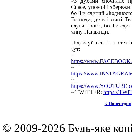
«З духами спочилих п
Спасе, упокой і збережи
бо Ти єдиний Людинолюб
Господи, де всі святі Т
слуги Твого, бо Ти єди
чину Панахиди.
Підписуйтесь ✅ і стежте
тут:
~ FA
https://www.FACEBOOK.c
~ INS
https://www.INSTAGRAM.
~ YO
https://www.YOUTUBE.com
~ TWITTER:
https://TW
< Попередня
© 2009-2026 Будь-яке коп