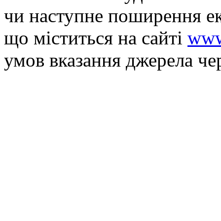
чи наступне поширення ек
що мiститься на сайті
www
умов вказання джерела че