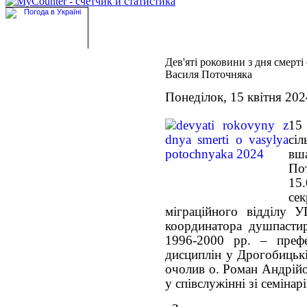
Дев'яті роковини з дня смерті 
Василя Поточняка
Понеділок, 15 квітня 202
15 
сі
вш
По
15
се
міграційного відділу 
координатора душпастирс
1996-2000 рр. – префе
дисциплін у Дрогобицькі
очолив о. Роман Андрійо
у співслужінні зі семіна