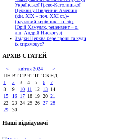
Української Греко-Католицької
Церкви у Південній Америці
(кін. ХІХ – поч. ХХІ ст.)»
(науковий керівник – о. ліц.
Юрій Хамуляк, рецензент – о.
ліц. Андрій Нискогуз)
Звідки Церква бере гроші та куди
їх спрямовує?
АРХІВ СТАТЕЙ
<
квітня 2024
>
ПН
ВТ
СР
ЧТ
ПТ
СБ
НД
1
2
3
4
5
6
7
8
9
10
11
12
13
14
15
16
17
18
19
20
21
22
23
24
25
26
27
28
29
30
Наші відвідувачі