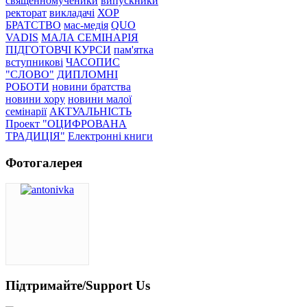
священномученики
випускники
ректорат
викладачі
ХОР
БРАТСТВО
мас-медія
QUO
VADIS
МАЛА СЕМІНАРІЯ
ПІДГОТОВЧІ КУРСИ
пам'ятка
вступникові
ЧАСОПИС
"СЛОВО"
ДИПЛОМНІ
РОБОТИ
новини братства
новини хору
новини малої
семінарії
АКТУАЛЬНІСТЬ
Проект "ОЦИФРОВАНА
ТРАДИЦІЯ"
Електронні книги
Фотогалерея
Підтримайте/Support Us