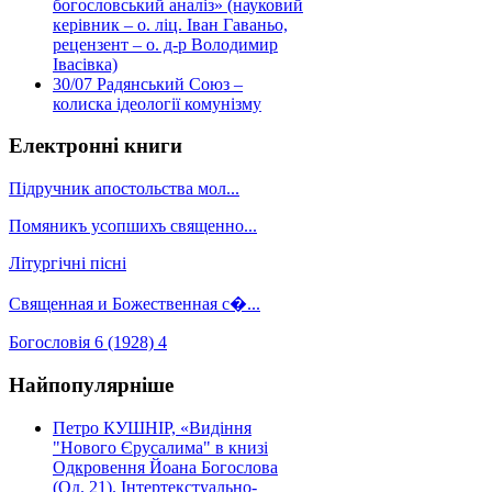
богословський аналіз» (науковий
керівник – о. ліц. Іван Гаваньо,
рецензент – о. д-р Володимир
Івасівка)
30/07
Радянський Союз –
колиска ідеології комунізму
Електронні книги
Підручник апостольства мол...
Помяникъ усопшихъ священно...
Літургічні пісні
Священная и Божественная с�...
Богословія 6 (1928) 4
Найпопулярніше
Петро КУШНІР, «Видіння
"Нового Єрусалима" в книзі
Одкровення Йоана Богослова
(Од. 21). Інтертекстуально-