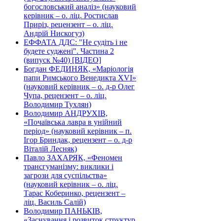
богословський аналіз» (науковий
керівник – о. ліц. Ростислав
Приріз, рецензент – о. ліц.
Андрій Нискогуз)
ЕФФАТА ДДС: "Не судіть і не
будете суджені". Частина 2
(випуск №40) [ВІДЕО]
Богдан ФЕДИНЯК, «Маріологія
папи Римського Венедикта XVI»
(науковий керівник – о. д-р Олег
Чупа, рецензент – о. ліц.
Володимир Тухлян)
Володимир АНДРУХІВ,
«Почаївська лавра в унійний
період» (науковий керівник – п.
Ігор Бриндак, рецензент – о. д-р
Віталій Лесняк)
Павло ЗАХАРЯК, «Феномен
трансгуманізму: виклики і
загрози для суспільства»
(науковий керівник – о. ліц.
Тарас Коберинко, рецензент –
ліц. Василь Салій)
Володимир ПАНЬКІВ,
«Заснування і розвиток структур