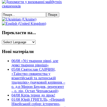
Перекласти на...
Нові матеріали
06/08
«Усі тварини рівні, але
деякі тварини рівніші»
05/08
Святослав САВЧИН,
«Таїнство священства у
візантійській та латинській
традиціях» (науковий керівник –
о. д-р Мирон Бендик, рецензент
– о. ліц. Остап Черхавський)
04/08
Крізь терни до зірок!
01/08
Юрій ГРИГЕЛЬ, «Перший
Нікейський собор: історично-