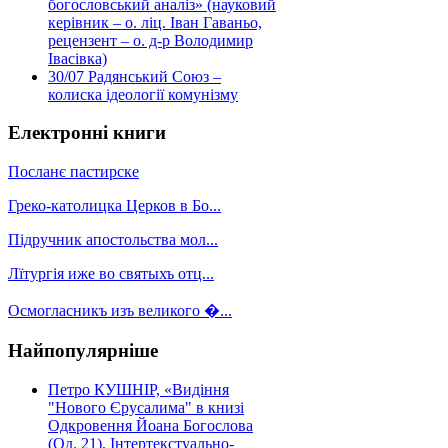
богословський аналіз» (науковий
керівник – о. ліц. Іван Гаваньо,
рецензент – о. д-р Володимир
Івасівка)
30/07
Радянський Союз –
колиска ідеології комунізму
Електронні книги
Посланє пастирске
Греко-католицка Церков в Бо...
Підручник апостольства мол...
Лїтургія иже во святыхъ отц...
Осмогласникъ изъ великого �...
Найпопулярніше
Петро КУШНІР, «Видіння
"Нового Єрусалима" в книзі
Одкровення Йоана Богослова
(Од. 21). Інтертекстуально-