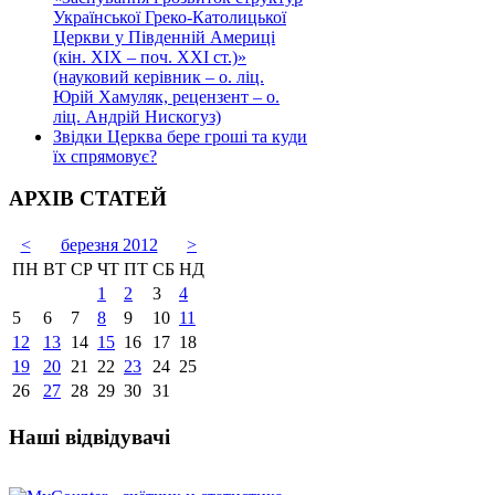
Української Греко-Католицької
Церкви у Південній Америці
(кін. ХІХ – поч. ХХІ ст.)»
(науковий керівник – о. ліц.
Юрій Хамуляк, рецензент – о.
ліц. Андрій Нискогуз)
Звідки Церква бере гроші та куди
їх спрямовує?
АРХІВ СТАТЕЙ
<
березня 2012
>
ПН
ВТ
СР
ЧТ
ПТ
СБ
НД
1
2
3
4
5
6
7
8
9
10
11
12
13
14
15
16
17
18
19
20
21
22
23
24
25
26
27
28
29
30
31
Наші відвідувачі