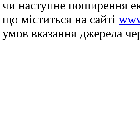
чи наступне поширення ек
що мiститься на сайті
www
умов вказання джерела че