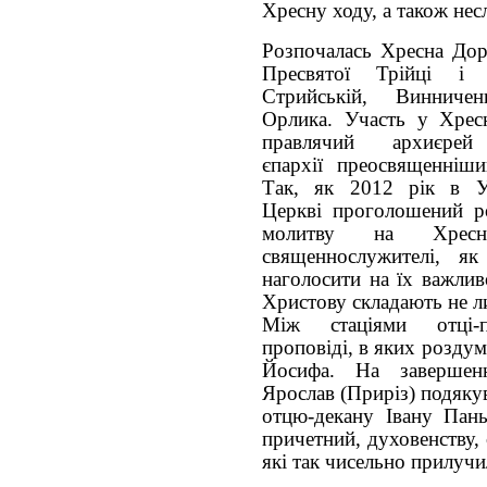
Хресну ходу, а також нес
Розпочалась Хресна Дор
Пресвятої Трійці і
Стрийській, Винниче
Орлика. Участь у Хрес
правлячий архиєрей 
єпархії преосвященніши
Так, як 2012 рік в Ук
Церкві проголошений р
молитву на Хрес
священнослужителі, я
наголосити на їх важлив
Христову складають не л
Між стаціями отці-п
проповіді, в яких розду
Йосифа. На завершен
Ярослав (Приріз) подякув
отцю-декану Івану Пань
причетний, духовенству,
які так чисельно прилучи