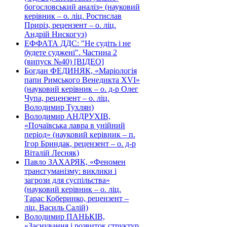
богословський аналіз» (науковий
керівник – о. ліц. Ростислав
Приріз, рецензент – о. ліц.
Андрій Нискогуз)
ЕФФАТА ДДС: "Не судіть і не
будете суджені". Частина 2
(випуск №40) [ВІДЕО]
Богдан ФЕДИНЯК, «Маріологія
папи Римського Венедикта XVI»
(науковий керівник – о. д-р Олег
Чупа, рецензент – о. ліц.
Володимир Тухлян)
Володимир АНДРУХІВ,
«Почаївська лавра в унійний
період» (науковий керівник – п.
Ігор Бриндак, рецензент – о. д-р
Віталій Лесняк)
Павло ЗАХАРЯК, «Феномен
трансгуманізму: виклики і
загрози для суспільства»
(науковий керівник – о. ліц.
Тарас Коберинко, рецензент –
ліц. Василь Салій)
Володимир ПАНЬКІВ,
«Заснування і розвиток структур