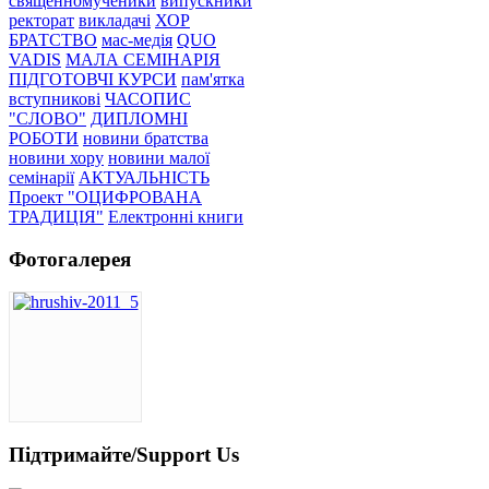
священномученики
випускники
ректорат
викладачі
ХОР
БРАТСТВО
мас-медія
QUO
VADIS
МАЛА СЕМІНАРІЯ
ПІДГОТОВЧІ КУРСИ
пам'ятка
вступникові
ЧАСОПИС
"СЛОВО"
ДИПЛОМНІ
РОБОТИ
новини братства
новини хору
новини малої
семінарії
АКТУАЛЬНІСТЬ
Проект "ОЦИФРОВАНА
ТРАДИЦІЯ"
Електронні книги
Фотогалерея
Підтримайте/Support Us