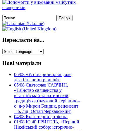
Перекласти на...
Нові матеріали
06/08
«Усі тварини рівні, але
деякі тварини рівніші»
05/08
Святослав САВЧИН,
«Таїнство священства у
візантійській та латинській
традиціях» (науковий керівник –
о. д-р Мирон Бендик, рецензент
– о. ліц. Остап Черхавський)
04/08
Крізь терни до зірок!
01/08
Юрій ГРИГЕЛЬ, «Перший
Нікейський собор: історично-