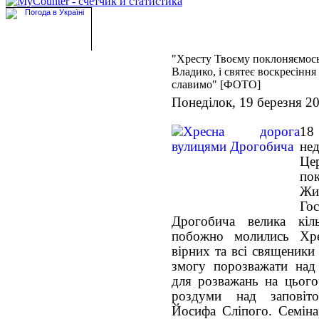
"Хресту Твоєму поклоняємось
Владико, і святеє воскресіння
славимо" [ФОТО]
Понеділок, 19 березня 2
18
не
Ц
по
Ж
Го
Дрогобича велика кіл
побожно молились Хре
вірних та всі священики
змогу порозважати над
для розважань на цього
роздуми над заповіт
Йосифа Сліпого. Семіна