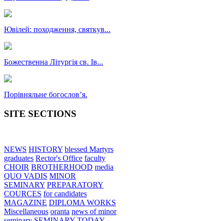
Ювілей: походження, святкув...
Божественна Літургія св. Ів...
Порівняльне богословʼя.
SITE SECTIONS
NEWS
HISTORY
blessed Martyrs
graduates
Rector's Office
faculty
CHOIR
BROTHERHOOD
media
QUO VADIS
MINOR
SEMINARY
PREPARATORY
COURCES
for candidates
MAGAZINE
DIPLOMA WORKS
Miscellaneous
oranta
news of minor
seminary
SEMINARY TODAY