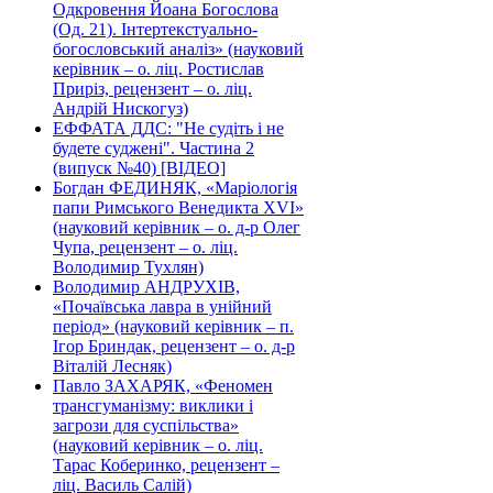
Одкровення Йоана Богослова
(Од. 21). Інтертекстуально-
богословський аналіз» (науковий
керівник – о. ліц. Ростислав
Приріз, рецензент – о. ліц.
Андрій Нискогуз)
ЕФФАТА ДДС: "Не судіть і не
будете суджені". Частина 2
(випуск №40) [ВІДЕО]
Богдан ФЕДИНЯК, «Маріологія
папи Римського Венедикта XVI»
(науковий керівник – о. д-р Олег
Чупа, рецензент – о. ліц.
Володимир Тухлян)
Володимир АНДРУХІВ,
«Почаївська лавра в унійний
період» (науковий керівник – п.
Ігор Бриндак, рецензент – о. д-р
Віталій Лесняк)
Павло ЗАХАРЯК, «Феномен
трансгуманізму: виклики і
загрози для суспільства»
(науковий керівник – о. ліц.
Тарас Коберинко, рецензент –
ліц. Василь Салій)