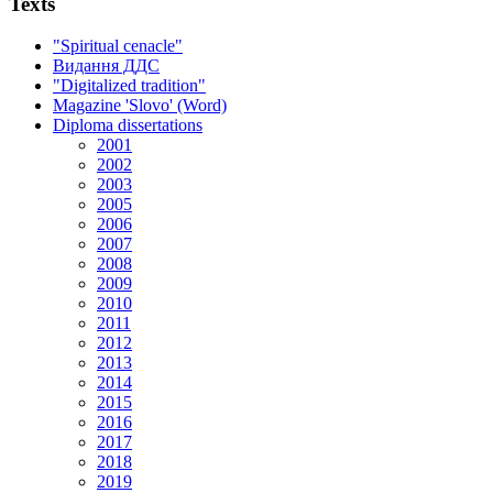
Texts
"Spiritual cenacle"
Видання ДДС
"Digitalized tradition"
Magazine 'Slovo' (Word)
Diploma dissertations
2001
2002
2003
2005
2006
2007
2008
2009
2010
2011
2012
2013
2014
2015
2016
2017
2018
2019