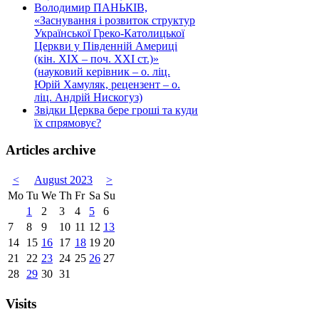
Володимир ПАНЬКІВ,
«Заснування і розвиток структур
Української Греко-Католицької
Церкви у Південній Америці
(кін. ХІХ – поч. ХХІ ст.)»
(науковий керівник – о. ліц.
Юрій Хамуляк, рецензент – о.
ліц. Андрій Нискогуз)
Звідки Церква бере гроші та куди
їх спрямовує?
Articles archive
<
August 2023
>
Mo
Tu
We
Th
Fr
Sa
Su
1
2
3
4
5
6
7
8
9
10
11
12
13
14
15
16
17
18
19
20
21
22
23
24
25
26
27
28
29
30
31
Visits