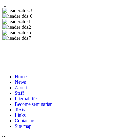
...
Home
News
About
Staff
Internal life
Become seminarian
Texts
Links
Contact us
Site map