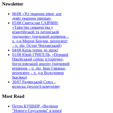
Newsletter
06/08
«Усі тварини рівні, але
деякі тварини рівніші»
05/08
Святослав САВЧИН,
«Таїнство священства у
візантійській та латинській
традиціях» (науковий керівник –
о. д-р Мирон Бендик, рецензент
– о. ліц. Остап Черхавський)
04/08
Крізь терни до зірок!
01/08
Юрій ГРИГЕЛЬ, «Перший
Нікейський собор: історично-
богословський аналіз» (науковий
керівник – о. ліц. Іван Гаваньо,
рецензент – о. д-р Володимир
Івасівка)
30/07
Радянський Союз –
колиска ідеології комунізму
Most Read
Петро КУШНІР, «Видіння
"Нового Єрусалима" в книзі