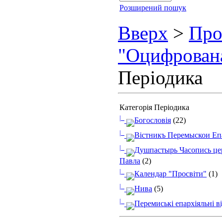
Розширений пошук
Вверх
>
Про
"Оцифрован
Періодика
Категорія Періодика
|_
Богословія
(22)
|_
Вістникъ Перемыскои Еп
|_
Душпастырь Часопись цер
Павла
(2)
|_
Календар "Просвіти"
(1)
|_
Нива
(5)
|_
Перемиські епархіяльні в