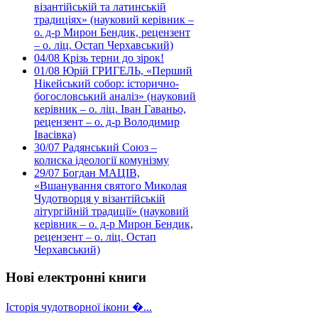
візантійській та латинській
традиціях» (науковий керівник –
о. д-р Мирон Бендик, рецензент
– о. ліц. Остап Черхавський)
04/08
Крізь терни до зірок!
01/08
Юрій ГРИГЕЛЬ, «Перший
Нікейський собор: історично-
богословський аналіз» (науковий
керівник – о. ліц. Іван Гаваньо,
рецензент – о. д-р Володимир
Івасівка)
30/07
Радянський Союз –
колиска ідеології комунізму
29/07
Богдан МАЦІВ,
«Вшанування святого Миколая
Чудотворця у візантійській
літургійній традиції» (науковий
керівник – о. д-р Мирон Бендик,
рецензент – о. ліц. Остап
Черхавський)
Нові електронні книги
Історія чудотворної ікони �...