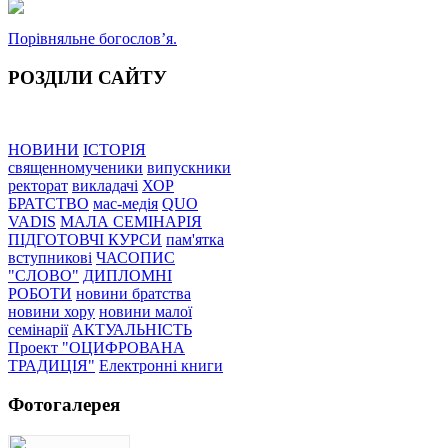
Порівняльне богословʼя.
РОЗДІЛИ САЙТУ
НОВИНИ
ІСТОРІЯ
священномученики
випускники
ректорат
викладачі
ХОР
БРАТСТВО
мас-медія
QUO
VADIS
МАЛА СЕМІНАРІЯ
ПІДГОТОВЧІ КУРСИ
пам'ятка
вступникові
ЧАСОПИС
"СЛОВО"
ДИПЛОМНІ
РОБОТИ
новини братства
новини хору
новини малої
семінарії
АКТУАЛЬНІСТЬ
Проект "ОЦИФРОВАНА
ТРАДИЦІЯ"
Електронні книги
Фотогалерея