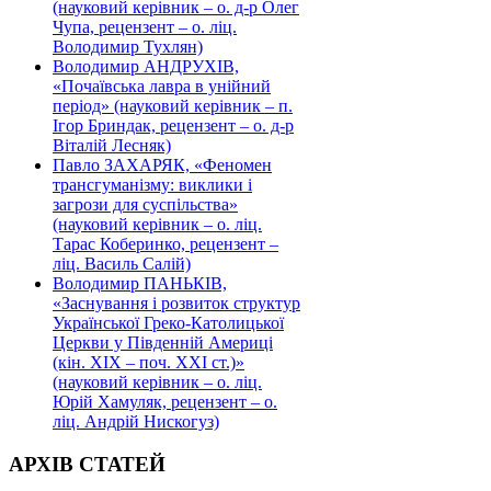
(науковий керівник – о. д-р Олег
Чупа, рецензент – о. ліц.
Володимир Тухлян)
Володимир АНДРУХІВ,
«Почаївська лавра в унійний
період» (науковий керівник – п.
Ігор Бриндак, рецензент – о. д-р
Віталій Лесняк)
Павло ЗАХАРЯК, «Феномен
трансгуманізму: виклики і
загрози для суспільства»
(науковий керівник – о. ліц.
Тарас Коберинко, рецензент –
ліц. Василь Салій)
Володимир ПАНЬКІВ,
«Заснування і розвиток структур
Української Греко-Католицької
Церкви у Південній Америці
(кін. ХІХ – поч. ХХІ ст.)»
(науковий керівник – о. ліц.
Юрій Хамуляк, рецензент – о.
ліц. Андрій Нискогуз)
АРХІВ СТАТЕЙ