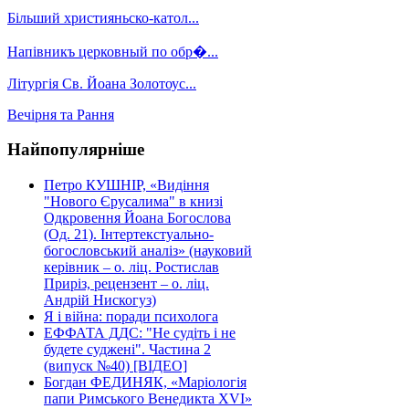
Більший християньско-катол...
Напівникъ церковный по обр�...
Літургія Св. Йоана Золотоус...
Вечірня та Рання
Найпопулярніше
Петро КУШНІР, «Видіння
"Нового Єрусалима" в книзі
Одкровення Йоана Богослова
(Од. 21). Інтертекстуально-
богословський аналіз» (науковий
керівник – о. ліц. Ростислав
Приріз, рецензент – о. ліц.
Андрій Нискогуз)
Я і війна: поради психолога
ЕФФАТА ДДС: "Не судіть і не
будете суджені". Частина 2
(випуск №40) [ВІДЕО]
Богдан ФЕДИНЯК, «Маріологія
папи Римського Венедикта XVI»