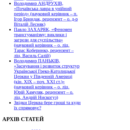
Володимир АНДРУХІВ,
«Почаївська лавра в унійний
період» (науковий керівник – п.
Ігор Бриндак, рецензент – о. д-р
Віталій Лесняк)
Павло ЗАХАРЯК, «Феномен
трансгуманізму: виклики і
загрози для суспільства»
(науковий керівник – о. ліц.
Тарас Коберинко, рецензент –
ліц. Василь Салій)
Володимир ПАНЬКІВ,
«Заснування і розвиток структур
Української Греко-Католицької
Церкви у Південній Америці
(кін. ХІХ – поч. ХХІ ст.)»
(науковий керівник – о. ліц.
Юрій Хамуляк, рецензент – о.
ліц. Андрій Нискогуз)
Звідки Церква бере гроші та куди
їх спрямовує?
АРХІВ СТАТЕЙ