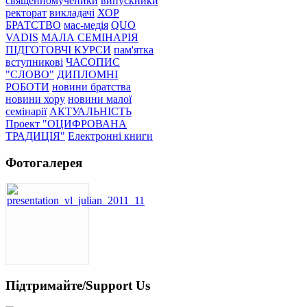
священномученики
випускники
ректорат
викладачі
ХОР
БРАТСТВО
мас-медія
QUO
VADIS
МАЛА СЕМІНАРІЯ
ПІДГОТОВЧІ КУРСИ
пам'ятка
вступникові
ЧАСОПИС
"СЛОВО"
ДИПЛОМНІ
РОБОТИ
новини братства
новини хору
новини малої
семінарії
АКТУАЛЬНІСТЬ
Проект "ОЦИФРОВАНА
ТРАДИЦІЯ"
Електронні книги
Фотогалерея
Підтримайте/Support Us