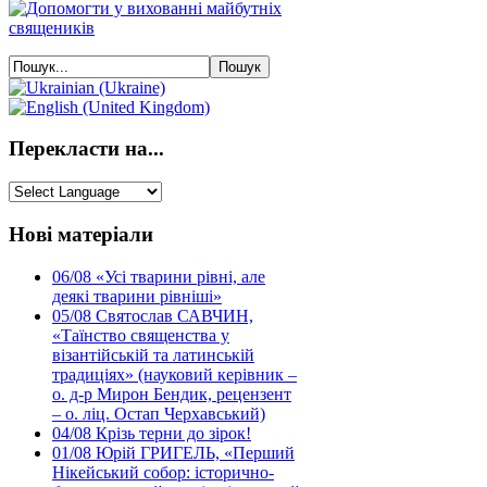
Перекласти на...
Нові матеріали
06/08
«Усі тварини рівні, але
деякі тварини рівніші»
05/08
Святослав САВЧИН,
«Таїнство священства у
візантійській та латинській
традиціях» (науковий керівник –
о. д-р Мирон Бендик, рецензент
– о. ліц. Остап Черхавський)
04/08
Крізь терни до зірок!
01/08
Юрій ГРИГЕЛЬ, «Перший
Нікейський собор: історично-