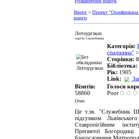
Розширений пошук
Вверх
>
Проект "Оцифрована
книги
Леітоургікон
сирічъ Служебникъ
Категорія:
спадщина"
Сторінки:
8
Бібліотека:
Рік:
1905
Link:
За
Візитів:
Голоси кори
58860
Poor
Опис
Це т.зв. "Служебник Ше
підсумком Львівськог
Ставропігійним інст
Пресвятої Богородиц
благословення Митропол