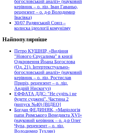
богословський аналіз» (науковий
керівник – о. ліц. Іван Гаваньо,
рецензент – о. д-р Володимир
Івасівка)
30/07
Радянський Союз –
колиска ідеології комунізму
Найпопулярніше
Петро КУШНІР, «Видіння
"Нового Єрусалима" в книзі
Одкровення Йоана Богослова
(Од. 21). Інтертекстуально-
богословський аналіз» (науковий
керівник – о. ліц. Ростислав
Приріз, рецензент – о. ліц.
Андрій Нискогуз)
ЕФФАТА ДДС: "Не судіть і не
будете суджені". Частина 2
(випуск №40) [ВІДЕО]
Богдан ФЕДИНЯК, «Маріологія
папи Римського Венедикта XVI»
(науковий керівник – о. д-р Олег
Чупа, рецензент – о. ліц.
Володимир Тухлян)