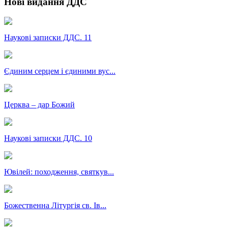
Нові видання ДДС
Наукові записки ДДС. 11
Єдиним серцем і єдиними вус...
Церква – дар Божий
Наукові записки ДДС. 10
Ювілей: походження, святкув...
Божественна Літургія св. Ів...