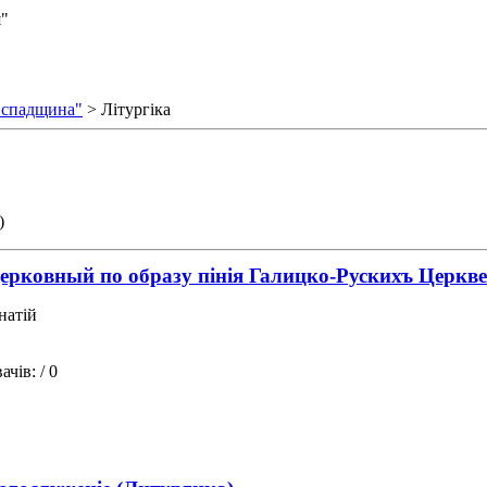
я"
 спадщина"
> Літургіка
)
ерковный по образу пінія Галицко-Рускихъ Церкв
натій
ачів:
/ 0