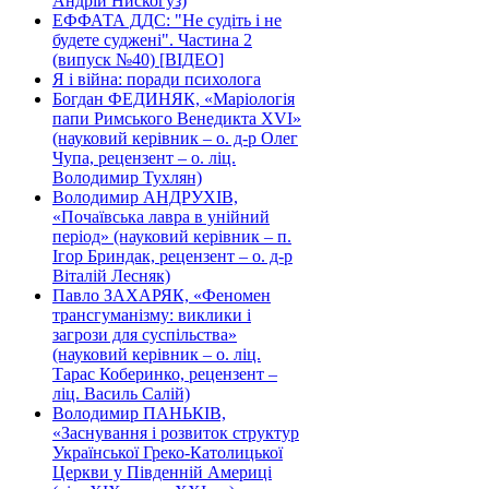
Андрій Нискогуз)
ЕФФАТА ДДС: "Не судіть і не
будете суджені". Частина 2
(випуск №40) [ВІДЕО]
Я і війна: поради психолога
Богдан ФЕДИНЯК, «Маріологія
папи Римського Венедикта XVI»
(науковий керівник – о. д-р Олег
Чупа, рецензент – о. ліц.
Володимир Тухлян)
Володимир АНДРУХІВ,
«Почаївська лавра в унійний
період» (науковий керівник – п.
Ігор Бриндак, рецензент – о. д-р
Віталій Лесняк)
Павло ЗАХАРЯК, «Феномен
трансгуманізму: виклики і
загрози для суспільства»
(науковий керівник – о. ліц.
Тарас Коберинко, рецензент –
ліц. Василь Салій)
Володимир ПАНЬКІВ,
«Заснування і розвиток структур
Української Греко-Католицької
Церкви у Південній Америці