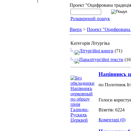
Проект "Оцифрована традиці
Розширений пошук
Вверх
>
Проект "Оцифрована
Категорія Літургіка
|_
Літургійні книги
(71)
|_
Паралітургійні тексти
(16
Напівникъ ц
по Полотнюк Іг
Голоси користув
Візитів: 6224
Коментарі (0)