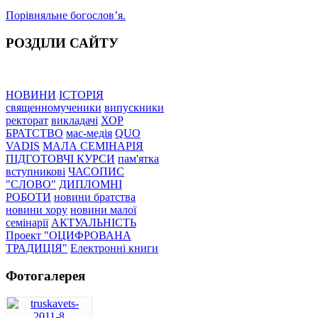
Порівняльне богословʼя.
РОЗДІЛИ САЙТУ
НОВИНИ
ІСТОРІЯ
священномученики
випускники
ректорат
викладачі
ХОР
БРАТСТВО
мас-медія
QUO
VADIS
МАЛА СЕМІНАРІЯ
ПІДГОТОВЧІ КУРСИ
пам'ятка
вступникові
ЧАСОПИС
"СЛОВО"
ДИПЛОМНІ
РОБОТИ
новини братства
новини хору
новини малої
семінарії
АКТУАЛЬНІСТЬ
Проект "ОЦИФРОВАНА
ТРАДИЦІЯ"
Електронні книги
Фотогалерея