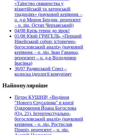
«Таїнство священства у
візантійській та латинській
традиціях» (науковий керівник –
о. д-р Мирон Бендик, рецензент
– о. ліц. Остап Черхавський)
04/08
Крізь терни до зірок!
01/08
Юрій ГРИГЕЛЬ, «Перший
Нікейський собор: історично-
богословський аналіз» (науковий
керівник – о. ліц. Іван Гаваньо,
рецензент – о. д-р Володимир
Івасівка)
30/07
Радянський Союз –
колиска ідеології комунізму
Найпопулярніше
Петро КУШНІР, «Видіння
"Нового Єрусалима" в книзі
Одкровення Йоана Богослова
(Од. 21). Інтертекстуально-
богословський аналіз» (науковий
керівник – о. ліц. Ростислав
Приріз, рецензент – о. ліц.