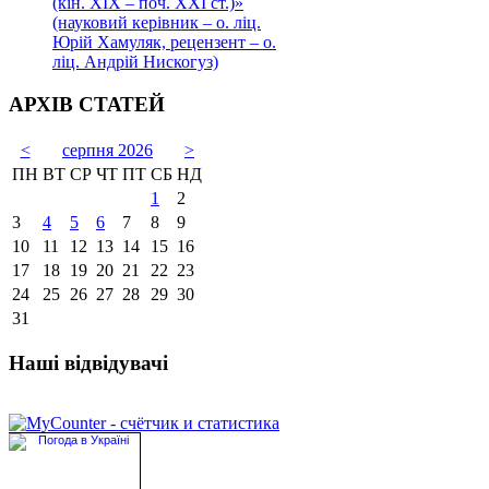
(кін. ХІХ – поч. ХХІ ст.)»
(науковий керівник – о. ліц.
Юрій Хамуляк, рецензент – о.
ліц. Андрій Нискогуз)
АРХІВ СТАТЕЙ
<
серпня 2026
>
ПН
ВТ
СР
ЧТ
ПТ
СБ
НД
1
2
3
4
5
6
7
8
9
10
11
12
13
14
15
16
17
18
19
20
21
22
23
24
25
26
27
28
29
30
31
Наші відвідувачі