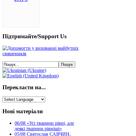
Підтримайте/Support Us
Перекласти на...
Нові матеріали
06/08
«Усі тварини рівні, але
деякі тварини рівніші»
05/08
Святослав САВЧИН,