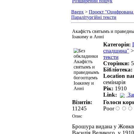
Розширений пошук
Вверх
>
Проект "Оцифрована
Паралітургійні тексти
Акафістъ святымъ и праведн
Іоакиму и Анні
Категорія:
спадщина"
тексти
Сторінки:
5
Бібліотека:
Location n
семінарія
Рік:
1910
Link:
За
Візитів:
Голоси кори
11245
Poor
Опис
Брошура видана у Жовкві
Василія Великого, у 1910