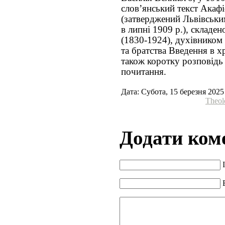
словʼянський текст Акафі
(затверджений Львівськ
в липні 1909 р.), складе
(1830-1924), духівником 
та братства Введення в х
також коротку розповідь 
почитання.
Дата: Субота, 15 березня 2025
Theol
Додати ком