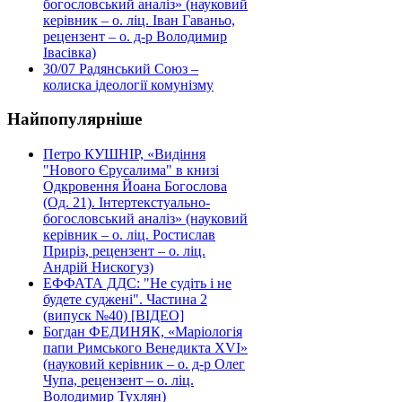
богословський аналіз» (науковий
керівник – о. ліц. Іван Гаваньо,
рецензент – о. д-р Володимир
Івасівка)
30/07
Радянський Союз –
колиска ідеології комунізму
Найпопулярніше
Петро КУШНІР, «Видіння
"Нового Єрусалима" в книзі
Одкровення Йоана Богослова
(Од. 21). Інтертекстуально-
богословський аналіз» (науковий
керівник – о. ліц. Ростислав
Приріз, рецензент – о. ліц.
Андрій Нискогуз)
ЕФФАТА ДДС: "Не судіть і не
будете суджені". Частина 2
(випуск №40) [ВІДЕО]
Богдан ФЕДИНЯК, «Маріологія
папи Римського Венедикта XVI»
(науковий керівник – о. д-р Олег
Чупа, рецензент – о. ліц.
Володимир Тухлян)