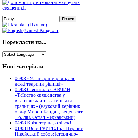
Перекласти на...
Нові матеріали
06/08
«Усі тварини рівні, але
деякі тварини рівніші»
05/08
Святослав САВЧИН,
«Таїнство священства у
візантійській та латинській
традиціях» (науковий керівник –
о. д-р Мирон Бендик, рецензент
– о. ліц. Остап Черхавський)
04/08
Крізь терни до зірок!
01/08
Юрій ГРИГЕЛЬ, «Перший
Нікейський собор: історично-