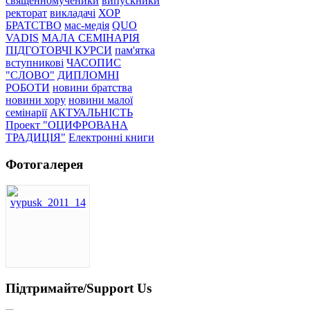
священномученики
випускники
ректорат
викладачі
ХОР
БРАТСТВО
мас-медія
QUO
VADIS
МАЛА СЕМІНАРІЯ
ПІДГОТОВЧІ КУРСИ
пам'ятка
вступникові
ЧАСОПИС
"СЛОВО"
ДИПЛОМНІ
РОБОТИ
новини братства
новини хору
новини малої
семінарії
АКТУАЛЬНІСТЬ
Проект "ОЦИФРОВАНА
ТРАДИЦІЯ"
Електронні книги
Фотогалерея
Підтримайте/Support Us