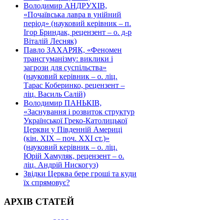
Володимир АНДРУХІВ,
«Почаївська лавра в унійний
період» (науковий керівник – п.
Ігор Бриндак, рецензент – о. д-р
Віталій Лесняк)
Павло ЗАХАРЯК, «Феномен
трансгуманізму: виклики і
загрози для суспільства»
(науковий керівник – о. ліц.
Тарас Коберинко, рецензент –
ліц. Василь Салій)
Володимир ПАНЬКІВ,
«Заснування і розвиток структур
Української Греко-Католицької
Церкви у Південній Америці
(кін. ХІХ – поч. ХХІ ст.)»
(науковий керівник – о. ліц.
Юрій Хамуляк, рецензент – о.
ліц. Андрій Нискогуз)
Звідки Церква бере гроші та куди
їх спрямовує?
АРХІВ СТАТЕЙ