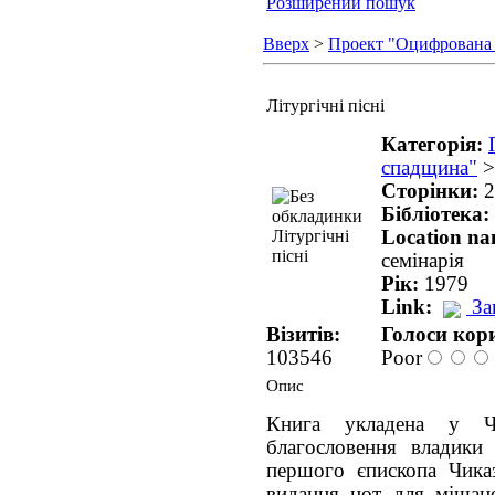
Розширений пошук
Вверх
>
Проект "Оцифрована
Літургічні пісні
Категорія:
спадщина"
Сторінки:
2
Бібліотека:
Location n
семінарія
Рік:
1979
Link:
За
Візитів:
Голоси кори
103546
Poor
Опис
Книга укладена у 
благословення владики 
першого єпископа Чика
видання нот для мішан