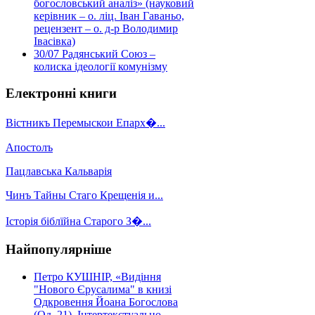
богословський аналіз» (науковий
керівник – о. ліц. Іван Гаваньо,
рецензент – о. д-р Володимир
Івасівка)
30/07
Радянський Союз –
колиска ідеології комунізму
Електронні книги
Вістникъ Перемыскои Епарх�...
Апостолъ
Пацлавська Кальварія
Чинъ Тайны Стаго Крещенія и...
Історія біблїйна Старого З�...
Найпопулярніше
Петро КУШНІР, «Видіння
"Нового Єрусалима" в книзі
Одкровення Йоана Богослова
(Од. 21). Інтертекстуально-