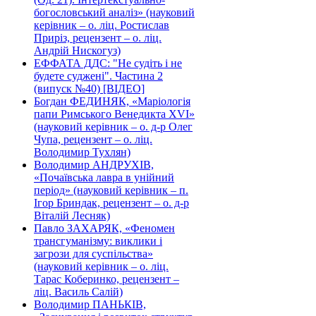
богословський аналіз» (науковий
керівник – о. ліц. Ростислав
Приріз, рецензент – о. ліц.
Андрій Нискогуз)
ЕФФАТА ДДС: "Не судіть і не
будете суджені". Частина 2
(випуск №40) [ВІДЕО]
Богдан ФЕДИНЯК, «Маріологія
папи Римського Венедикта XVI»
(науковий керівник – о. д-р Олег
Чупа, рецензент – о. ліц.
Володимир Тухлян)
Володимир АНДРУХІВ,
«Почаївська лавра в унійний
період» (науковий керівник – п.
Ігор Бриндак, рецензент – о. д-р
Віталій Лесняк)
Павло ЗАХАРЯК, «Феномен
трансгуманізму: виклики і
загрози для суспільства»
(науковий керівник – о. ліц.
Тарас Коберинко, рецензент –
ліц. Василь Салій)
Володимир ПАНЬКІВ,