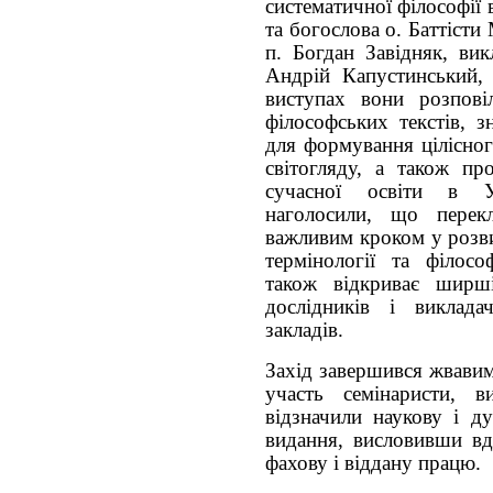
систематичної філософії 
та богослова о. Баттіст
п. Богдан Завідняк, вик
Андрій Капустинський, 
виступах вони розпові
філософських текстів, з
для формування цілісног
світогляду, а також пр
сучасної освіти в У
наголосили, що перек
важливим кроком у розви
термінології та філосо
також відкриває ширші
дослідників і виклада
закладів.
Захід завершився жвавим
участь семінаристи, в
відзначили наукову і ду
видання, висловивши вд
фахову і віддану працю.