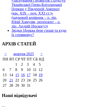
«Заснування і розвиток структур
Української Греко-Католицької
Церкви у Південній Америці
(кін. ХІХ – поч. ХХІ ст.)»
(науковий керівник – о. ліц.
Юрій Хамуляк, рецензент – о.
ліц. Андрій Нискогуз)
Звідки Церква бере гроші та куди
їх спрямовує?
АРХІВ СТАТЕЙ
<
жовтня 2025
>
ПН
ВТ
СР
ЧТ
ПТ
СБ
НД
1
2
3
4
5
6
7
8
9
10
11
12
13
14
15
16
17
18
19
20
21
22
23
24
25
26
27
28
29
30
31
Наші відвідувачі