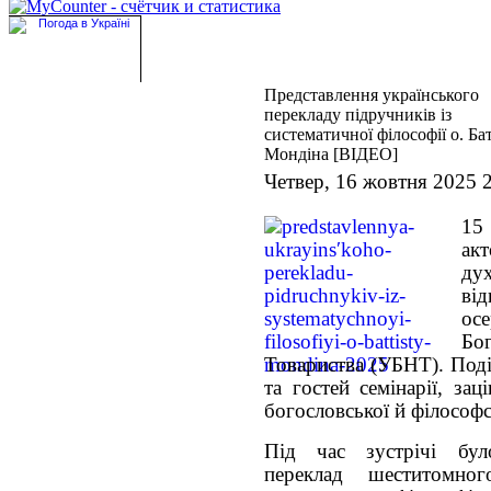
Представлення українського
перекладу підручників із
систематичної філософії о. Ба
Мондіна [ВІДЕО]
Четвер, 16 жовтня 2025 
15
ак
ду
від
ос
Бо
Товариства (УБНТ). Подія
та гостей семінарії, за
богословської й філософс
Під час зустрічі бул
переклад шеститомно