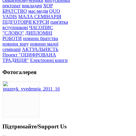
священномученики
випускники
ректорат
викладачі
ХОР
БРАТСТВО
мас-медія
QUO
VADIS
МАЛА СЕМІНАРІЯ
ПІДГОТОВЧІ КУРСИ
пам'ятка
вступникові
ЧАСОПИС
"СЛОВО"
ДИПЛОМНІ
РОБОТИ
новини братства
новини хору
новини малої
семінарії
АКТУАЛЬНІСТЬ
Проект "ОЦИФРОВАНА
ТРАДИЦІЯ"
Електронні книги
Фотогалерея
Підтримайте/Support Us