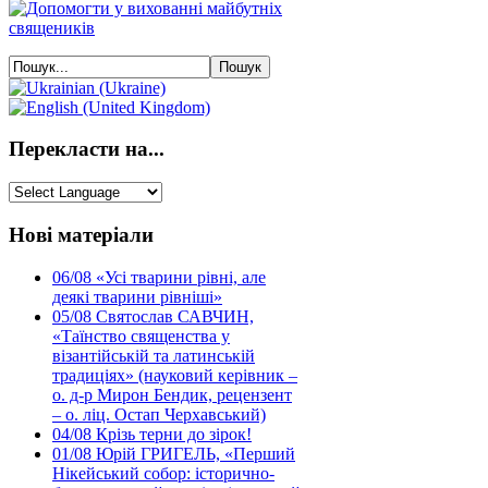
Перекласти на...
Нові матеріали
06/08
«Усі тварини рівні, але
деякі тварини рівніші»
05/08
Святослав САВЧИН,
«Таїнство священства у
візантійській та латинській
традиціях» (науковий керівник –
о. д-р Мирон Бендик, рецензент
– о. ліц. Остап Черхавський)
04/08
Крізь терни до зірок!
01/08
Юрій ГРИГЕЛЬ, «Перший
Нікейський собор: історично-