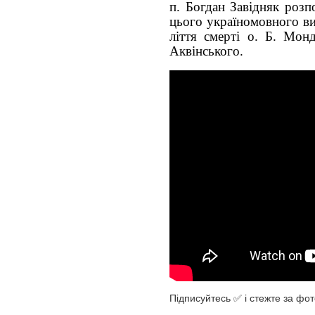
п. Богдан Завідняк розп
цього україномовного ви
ліття смерті о. Б. Монд
Аквінського.
Підписуйтесь ✅ і стежте за фот