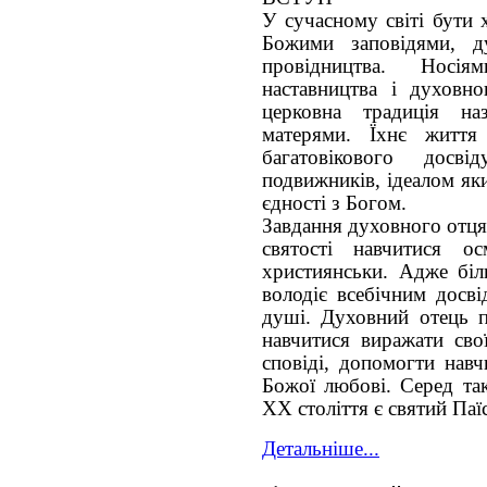
У сучасному світі бути 
Божими заповідями, д
провідництва. Носі
наставництва і духовн
церковна традиція н
матерями. Їхнє життя
багатовікового досві
подвижників, ідеалом як
єдності з Богом.
Завдання духовного отця
святості навчитися о
християнськи. Адже біл
володіє всебічним досві
душі. Духовний отець 
навчитися виражати сво
сповіді, допомогти навч
Божої любові. Серед та
ХХ століття є святий Паї
Детальніше...