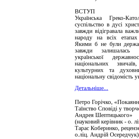
ВСТУП
Українська Греко-Кат
суспільство в дусі хрис
завжди відігравала важл
народу на всіх етапах
Якими б не були держа
завжди залишалась 
української державн
національних звичаїв
культурних та духовн
національну свідомість у
Детальніше...
Петро Горічко, «Покаянн
Таїнство Сповіді у творч
Андрея Шептицького»
(науковий керівник - о. лі
Тарас Коберинко, реценз
о.ліц. Андрій Осередчук)