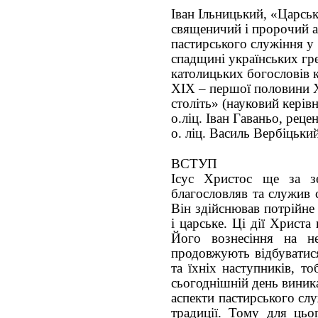
Іван Ільницький, «Царсь
священичий і пророчий а
пастирського служіння у
спадщині українських гр
католицьких богословів 
ХІХ – першої половини
століть» (науковий керівн
о.ліц. Іван Гаваньо, реце
о. ліц. Василь Вербіцьки
ВСТУП
Ісус Христос ще за з
благословляв та служив 
Він здійснював потрійне
і царське. Ці дії Христа
Його вознесіння на н
продовжують відбуватися
та їхніх наступників, т
сьогоднішній день виник
аспекти пастирського слу
традиції. Тому для цьо