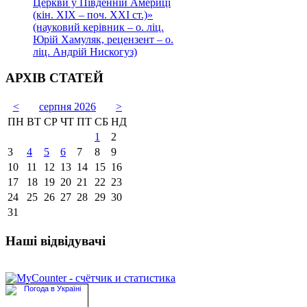
Церкви у Південній Америці
(кін. ХІХ – поч. ХХІ ст.)»
(науковий керівник – о. ліц.
Юрій Хамуляк, рецензент – о.
ліц. Андрій Нискогуз)
АРХІВ СТАТЕЙ
<
серпня 2026
>
ПН
ВТ
СР
ЧТ
ПТ
СБ
НД
1
2
3
4
5
6
7
8
9
10
11
12
13
14
15
16
17
18
19
20
21
22
23
24
25
26
27
28
29
30
31
Наші відвідувачі