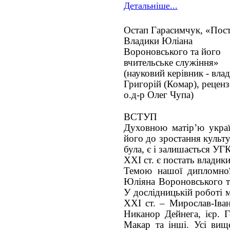
Детальніше...
Остап Гарасимчук, «Пост
Владики Юліана
Вороновського та його
вчительське служіння»
(науковий керівник - вла
Григорій (Комар), реценз
о.д-р Олег Чупа)
ВСТУП
Духовною матір’ю украї
його до зростання культ
була, є і залишається УГ
ХХІ ст. є постать влади
Темою нашої дипломної
Юліяна Вороновського та
У дослідницькій роботі 
ХХІ ст. – Мирослав-Іван
Никанор Дейнега, ієр. Г
Макар та інші. Усі вище