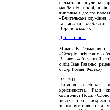
вклад та вплинули на фо
майбутніх провідників
випливає з другої полов
«Вчительське служіння»,
та аналізі особистої
Вороновського.
Детальніше...
Микола В. Германович,
«Сотеріологія святого Ат
Великого» (науковий кері
о.ліц. Іван Гаваньо, реце
о. д-р Роман Федько)
ВСТУП
Питання спасіння л
християнства. Ради с
євангелист Йоан, «Слово 
звістка про воскресін
звіщанням нового життя 