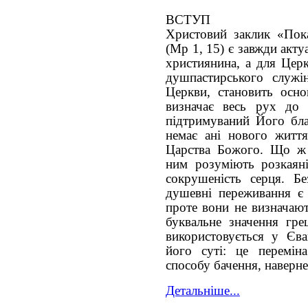
ВСТУП
Христовий заклик «Пока
(Мр 1, 15) є завжди акт
християнина, а для Церк
душпастирського служі
Церкви, становить осно
визначає весь рух до 
підтримуваний Його бла
немає ані нового життя
Царства Божого. Що ж 
ним розуміють розкаяні
сокрушеність серця. Бе
душевні переживання є 
проте вони не визначают
буквальне значення гре
використовується у Єва
його суті: це перемін
способу бачення, наверне
Детальніше...