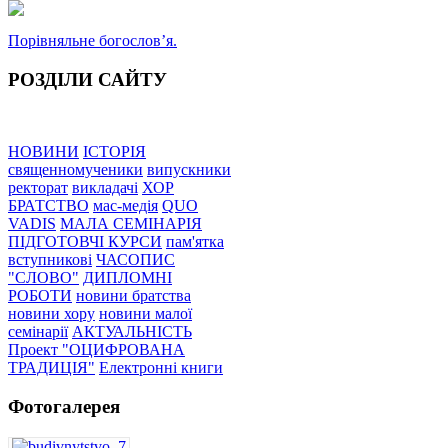
Порівняльне богословʼя.
РОЗДІЛИ САЙТУ
НОВИНИ
ІСТОРІЯ
священномученики
випускники
ректорат
викладачі
ХОР
БРАТСТВО
мас-медія
QUO
VADIS
МАЛА СЕМІНАРІЯ
ПІДГОТОВЧІ КУРСИ
пам'ятка
вступникові
ЧАСОПИС
"СЛОВО"
ДИПЛОМНІ
РОБОТИ
новини братства
новини хору
новини малої
семінарії
АКТУАЛЬНІСТЬ
Проект "ОЦИФРОВАНА
ТРАДИЦІЯ"
Електронні книги
Фотогалерея