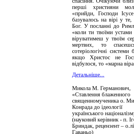
спасіння. Очікуючи близ
перші християни мо
«прийди, Господи Ісусе
базувалось на вірі у те
Бог. У посланні до Рим
«коли ти твоїми устами 
віруватимеш у твоїм се
мертвих, то спасеш
сотеріологічні системи 
якщо Христос не Гос
відбулося, то «марна віра
Детальніше...
Микола М. Германович,
«Ставлення блаженного
священномученика о. М
Конрада до ідеології
українського націоналіз
(науковий керівник - п. І
Бриндак, рецензент – о.лі
Гаваньо)