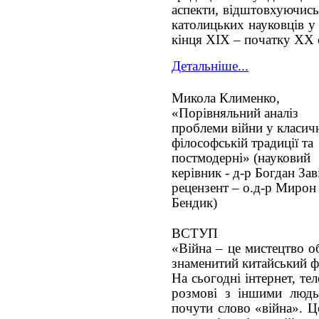
аспекти, відштовхуючись
католицьких науковців у
кінця ХІХ – початку ХХ с
Детальніше...
Микола Клименко,
«Порівняльний аналіз
проблеми війни у класич
філософській традиції та
постмодерні» (науковий
керівник - д-р Богдан Зав
рецензент – о.д-р Мирон
Бендик)
ВСТУП
«Війна – це мистецтво о
знаменитий китайський ф
На сьогодні інтернет, тел
розмові з іншими люд
почути слово «війна». Ц