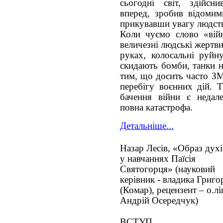
сьогодні світ, здійсн
вперед, зробив відомими
прикувавши увагу людств
Коли чуємо слово «війн
величезні людські жертви
руках, колосальні руйну
скидають бомби, танки н
тим, що досить часто ЗМ
перебігу воєнних дій. 
бачення війни є недале
повна катастрофа.
Детальніше...
Назар Лесів, «Образ дух
у навчаннях Паїсія
Святогорця» (науковий
керівник - владика Григо
(Комар), рецензент – о.лі
Андрій Осередчук)
ВСТУП