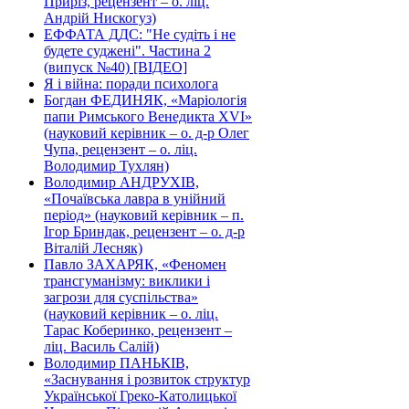
Приріз, рецензент – о. ліц.
Андрій Нискогуз)
ЕФФАТА ДДС: "Не судіть і не
будете суджені". Частина 2
(випуск №40) [ВІДЕО]
Я і війна: поради психолога
Богдан ФЕДИНЯК, «Маріологія
папи Римського Венедикта XVI»
(науковий керівник – о. д-р Олег
Чупа, рецензент – о. ліц.
Володимир Тухлян)
Володимир АНДРУХІВ,
«Почаївська лавра в унійний
період» (науковий керівник – п.
Ігор Бриндак, рецензент – о. д-р
Віталій Лесняк)
Павло ЗАХАРЯК, «Феномен
трансгуманізму: виклики і
загрози для суспільства»
(науковий керівник – о. ліц.
Тарас Коберинко, рецензент –
ліц. Василь Салій)
Володимир ПАНЬКІВ,
«Заснування і розвиток структур
Української Греко-Католицької