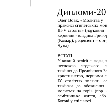
Дипломи-20
Олег Вовк, «Молитва у
праксисі єгипетських мон
ІІІ-V століть» (науковий
керівник - владика Григо
(Комар), рецензент – о.д
Чупа)
ВСТУП
У кожній релігії є люди, 
неспокою людського с
тяжіння до Предвічного Бо
християнство, першими є
ІУ століттях являють о
тяжіючи до обожнення 
молиться на горі» (пор.
самітницьке життя, аб
Богові у спільноті.