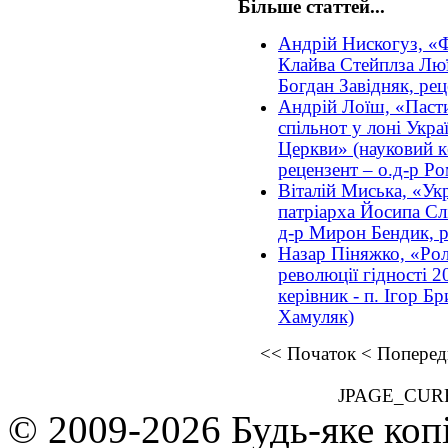
Більше статтей...
Андрій Нискогуз, «Ф
Клайва Стейплза Люї
Богдан Завідняк, ре
Андрій Лоїш, «Паст
спільнот у лоні Укра
Церкви» (науковий ке
рецензент – о.д-р Р
Віталій Миська, «Ук
патріарха Йосипа Слі
д-р Мирон Бендик, р
Назар Піняжко, «Ро
революції гідності 
керівник - п. Ігор Б
Хамуляк)
<<
Початок
<
Поперед
JPAGE_CUR
© 2009-2026 Будь-яке коп