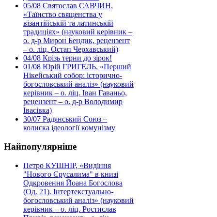
05/08
Святослав САВЧИН,
«Таїнство священства у
візантійській та латинській
традиціях» (науковий керівник –
о. д-р Мирон Бендик, рецензент
– о. ліц. Остап Черхавський)
04/08
Крізь терни до зірок!
01/08
Юрій ГРИГЕЛЬ, «Перший
Нікейський собор: історично-
богословський аналіз» (науковий
керівник – о. ліц. Іван Гаваньо,
рецензент – о. д-р Володимир
Івасівка)
30/07
Радянський Союз –
колиска ідеології комунізму
Найпопулярніше
Петро КУШНІР, «Видіння
"Нового Єрусалима" в книзі
Одкровення Йоана Богослова
(Од. 21). Інтертекстуально-
богословський аналіз» (науковий
керівник – о. ліц. Ростислав