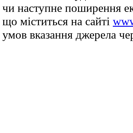
чи наступне поширення ек
що мiститься на сайті
www
умов вказання джерела че