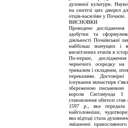
духовної культури. Наук
на синтезі цих джерел дл
отців-василіян у Почаєві.
ВИСНОВКИ
Проведене дослідження 
здобутки та сформулю
діяльності Почаївської л
найбільш значущих і в
висвітлених етапів в історі
По-перше, дослідженн
чернечого осередку на 
тривалим і складним, оп
переказами. Достовірні
існування монастиря з’я
збереженою письмовою з
короля Сигізмунда І
становлення обителі став
1597 р., яка передала 
найголовніше, чудотворн
яка відтоді стала духовни
зміцненні православного