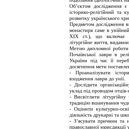
подолання ідеологічних н
Об’єктом дослідження є 
історико-релігійний та 
розвитку українського хри
Предметом дослідження ви
монастиря саме в унійний
XIX ст.), що включає й
літургійне життя, видавни
Метою дипломної роботи 
Почаївської лаври в рел
України під час її пере
досягнення мети поставлен
- Проаналізувати істор
входження лаври до унії.
- Дослідити організацій
уклад під проводом отців-
- Висвітлити літургійну 
традицію вшанування чудо
- Оцінити культурно-осв
діяльність друкарні та шк
- З’ясувати причини та 
православної юрисдикції у