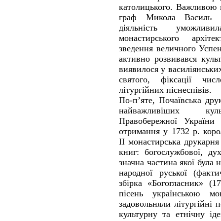
католицького. Важливою 
граф Микола Василь П
діяльність уможливи
монастирського архіте
зведення величного Успен
активно розвивався куль
виявилося у василіянськи
святого, фіксації чис
літургійних піснеспівів.
По-п’яте, Почаївська др
найважливіших культ
Правобережної України
отримання у 1732 р. коро
ІІ монастирська друкарн
книг: богослужбової, дух
значна частина якої була
народної руської (факти
збірка «Богогласник» (1
пісень українською 
задовольняли літургійні 
культурну та етнічну іде