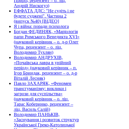
Приріз, рецензент – о. ліц.
Андрій Нискогуз)
ЕФФАТА ДДС: "Не судіть і не
будете суджені". Частина 2
(випуск №40) [ВІДЕО]
Я і війна: поради психолога
Богдан ФЕДИНЯК, «Маріологія
папи Римського Венедикта XVI»
(науковий керівник – о. д-р Олег
Чупа, рецензент – о. ліц.
Володимир Тухлян)
Володимир АНДРУХІВ,
«Почаївська лавра в унійний
період» (науковий керівник – п.
Ігор Бриндак, рецензент – о. д-р
Віталій Лесняк)
Павло ЗАХАРЯК, «Феномен
трансгуманізму: виклики і
загрози для суспільства»
(науковий керівник – о. ліц.
Тарас Коберинко, рецензент –
ліц. Василь Салій)
Володимир ПАНЬКІВ,
«Заснування і розвиток структур
Української Греко-Католицької