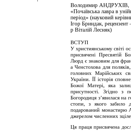
Володимир АНДРУХІВ,
«Почаївська лавра в уні
період» (науковий керівн
Ігор Бриндак, рецензент –
р Віталій Лесняк)
ВСТУП
У християнському світі ос
присвячені Пресвятій Бо
Люрд є знаковим для фран
а Ченстохова для поляків,
головних Марійських св
України. ЇЇ історія сповн
Божої Матері, яка зали
присутності. Згідно з п
Богородиця з’явилася на 
стопи, з якого забило 
подарований монастирю А
джерелом численних зціле
Ця праця присвячена дос