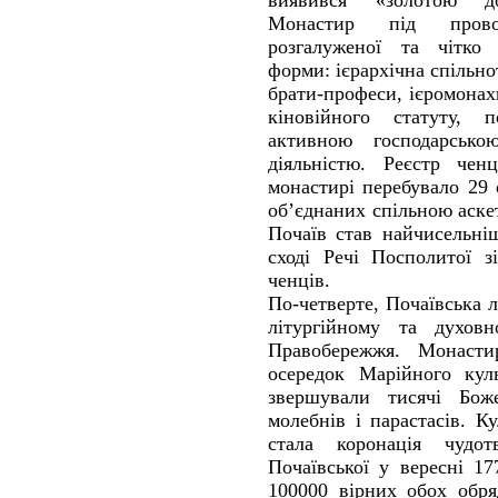
виявився «золотою до
Монастир під прово
розгалуженої та чітко с
форми: ієрархічна спільн
брати-професи, ієромонах
кіновійного статуту,
активною господарсько
діяльністю. Реєстр чен
монастирі перебувало 29 
об’єднаних спільною аске
Почаїв став найчисельні
сході Речі Посполитої з
ченців.
По-четверте, Почаївська л
літургійному та духов
Правобережжя. Монасти
осередок Марійного кул
звершували тисячі Божес
молебнів і парастасів. К
стала коронація чудо
Почаївської у вересні 17
100000 вірних обох обря