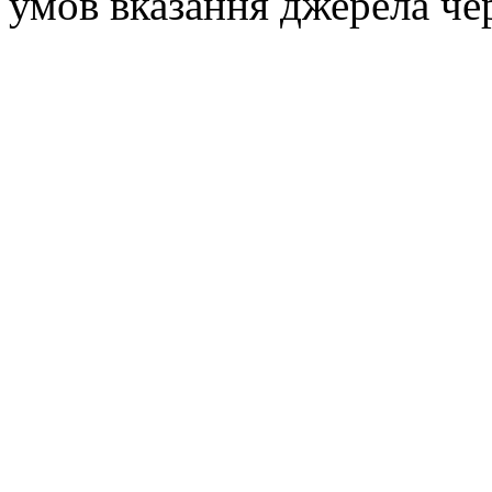
умов вказання джерела че