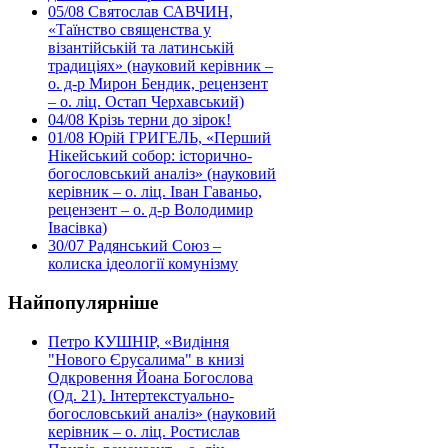
05/08
Святослав САВЧИН,
«Таїнство священства у
візантійській та латинській
традиціях» (науковий керівник –
о. д-р Мирон Бендик, рецензент
– о. ліц. Остап Черхавський)
04/08
Крізь терни до зірок!
01/08
Юрій ГРИГЕЛЬ, «Перший
Нікейський собор: історично-
богословський аналіз» (науковий
керівник – о. ліц. Іван Гаваньо,
рецензент – о. д-р Володимир
Івасівка)
30/07
Радянський Союз –
колиска ідеології комунізму
Найпопулярніше
Петро КУШНІР, «Видіння
"Нового Єрусалима" в книзі
Одкровення Йоана Богослова
(Од. 21). Інтертекстуально-
богословський аналіз» (науковий
керівник – о. ліц. Ростислав