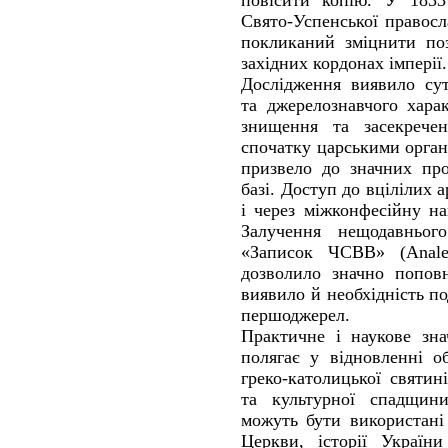
повісити копію. У 1833
Свято-Успенської правосл
покликаний зміцнити поз
західних кордонах імперії.
Дослідження виявило сут
та джерелознавчого хара
знищення та засекречен
спочатку царськими орган
призвело до значних про
базі. Доступ до вцілілих 
і через міжконфесійну н
Залучення нещодавньог
«Записок ЧСВВ» (Analec
дозволило значно поповн
виявило й необхідність п
першоджерел.
Практичне і наукове зна
полягає у відновленні о
греко-католицької святин
та культурної спадщини
можуть бути використані 
Церкви, історії України