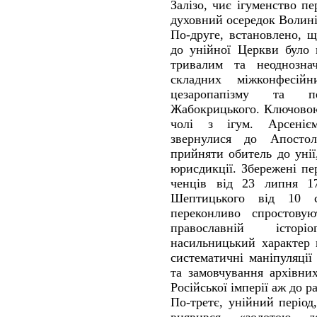
Залізо, чиє ігуменство п
духовний осередок Волині
По-друге, встановлено, 
до унійної Церкви було 
тривалим та неоднозна
складних міжконфесійн
цезаропапізму та пе
Жабокрицького. Ключовою 
чолі з ігум. Арсеніє
звернулися до Апостол
прийняти обитель до унії
юрисдикції. Збережені пе
ченців від 23 липня 1
Шептицького від 10 
переконливо спростову
православній істор
насильницький характер 
систематичні маніпуляції
та замовчування архівни
Російської імперії аж до р
По-третє, унійний період