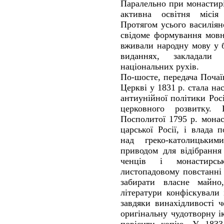
Паралельно при монастирі
активна освітня місія
Протягом усього василіян
свідоме формування мовн
вживали народну мову у 
виданнях, закладали
національних рухів.
По-шосте, передача Почаї
Церкві у 1831 р. стала на
антиунійної політики Росі
церковного розвитку. 
Посполитої 1795 р. мона
царської Росії, і влада
над греко-католицьким
приводом для відібрання
ченців і монастирс
листопадовому повстанні
забирати власне майно
літератури конфіскували
завдяки винахідливості 
оригінальну чудотворну ік