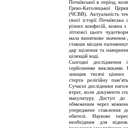
Почаївської в період, кол
Греко-Католицької Церк
(ЧСВВ). Актуальність те
своєї історії Почаївська
різних конфесій, кожна з
літописі цього чудотвор
мала виняткове значення 
ставши місцем паломницт
дар зцілення та навернен
цілющій воді.
Сьогодні дослідження і
серйозними викликами. 
знищив тисячі цінних 
стерти релігійну пам’ят
Сучасні дослідники наго
втрат, коли документи с
макулатуру. Доступ до 
обмеженим через міжконф
упереджене ставлення до
обителі. Наукове пере
необхідним для віднов