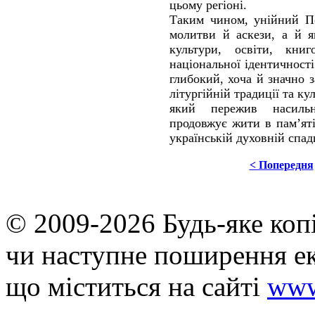
цьому регіоні.
Таким чином, унійний По
молитви й аскези, а й я
культури, освіти, кни
національної ідентичност
глибокий, хоча й значно з
літургійній традиції та ку
який пережив насиль
продовжує жити в пам’яті
українській духовній спад
< Попередня
© 2009-2026 Будь-яке коп
чи наступне поширення ек
що мiститься на сайті
www