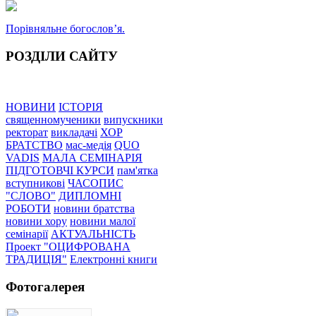
Порівняльне богословʼя.
РОЗДІЛИ САЙТУ
НОВИНИ
ІСТОРІЯ
священномученики
випускники
ректорат
викладачі
ХОР
БРАТСТВО
мас-медія
QUO
VADIS
МАЛА СЕМІНАРІЯ
ПІДГОТОВЧІ КУРСИ
пам'ятка
вступникові
ЧАСОПИС
"СЛОВО"
ДИПЛОМНІ
РОБОТИ
новини братства
новини хору
новини малої
семінарії
АКТУАЛЬНІСТЬ
Проект "ОЦИФРОВАНА
ТРАДИЦІЯ"
Електронні книги
Фотогалерея