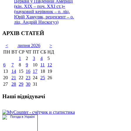
Церкви у Південній Америці
(кін. ХІХ – поч. ХХІ ст.)»
(науковий керівник – о. ліц.
Юрій Хамуляк, рецензент – о.
ліц. Андрій Нискогуз)
АРХІВ СТАТЕЙ
<
липня 2026
>
ПН
ВТ
СР
ЧТ
ПТ
СБ
НД
1
2
3
4
5
6
7
8
9
10
11
12
13
14
15
16
17
18
19
20
21
22
23
24
25
26
27
28
29
30
31
Наші відвідувачі