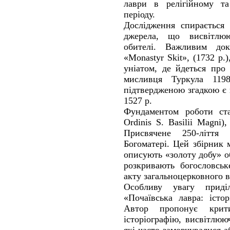
лаври в релігійному та
періоду.
Дослідження спирається 
джерела, що висвітлюю
обителі. Важливим до
«Monastyr Skit», (1732 р
уніатом, де йдеться про
мисливця Туркула 119
підтвердженою згадкою є 
1527 р.
Фундаментом роботи ст
Ordinis S. Basilii Magni
Присвячене 250-ліття 
Богоматері. Цей збірник 
описують «золоту добу» о
розкривають богословськ
акту загальноцерковного в
Особливу увагу прид
«Почаївська лавра: істо
Автор пропонує крит
історіографію, висвітлюю