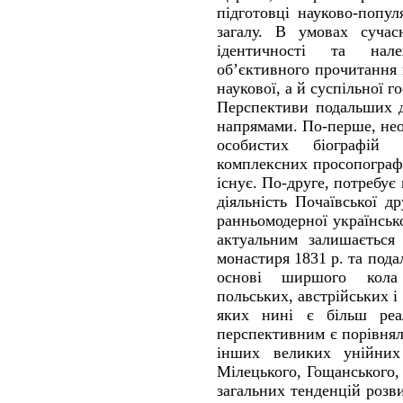
підготовці науково-попу
загалу. В умовах сучас
ідентичності та нал
об’єктивного прочитання
наукової, а й суспільної г
Перспективи подальших д
напрямами. По-перше, нео
особистих біографій п
комплексних просопографі
існує. По-друге, потребує
діяльність Почаївської д
ранньомодерної українсько
актуальним залишається 
монастиря 1831 р. та пода
основі ширшого кола
польських, австрійських і
яких нині є більш реа
перспективним є порівнял
інших великих унійних
Мілецького, Гощанського,
загальних тенденцій розв