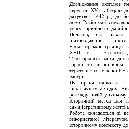
Дослідження охоплює пе
середині ХV ст. (перша д
датується 1442 р.) до й
лоно Російської синодал
увагу приділено давніш
Почаєва, які наразі
підтвердження, про
монастирської традиції.
XVIII ст. – «золотій д
Територіальні межі досл
горою та її впливом 
територію тогочасної Речі
імперії.
Ця праця написана і 
аналітичним методом. Ви
розгляду подій у їхньому
історичний метод для ан
адміністративному житті 
Робота складається зі в
використаної літератур
історичному контексту до 