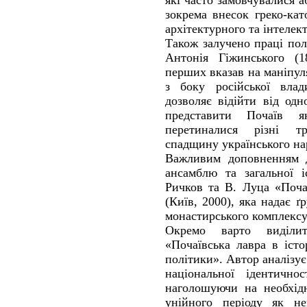
які часто замовчувалися а
зокрема внесок греко-ка
архітектурного та інтелек
Також залучено праці по
Антонія Гіжинського (1
перших вказав на маніпуля
з боку російської вла
дозволяє відійти від одн
представити Почаїв я
перетиналися різні тр
спадщину українського на
Важливим доповненням д
ансамблю та загальної і
Ричков та В. Луца «Поча
(Київ, 2000), яка надає ґ
монастирського комплексу
Окремо варто виділи
«Почаївська лавра в істо
політики». Автор аналізує
національної ідентичнос
наголошуючи на необхідн
унійного періоду як нев