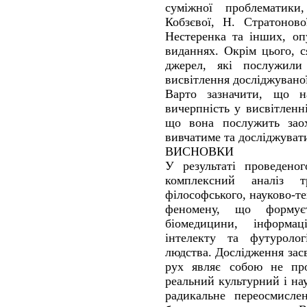
суміжної проблематики
Кобзєвої, Н. Стратонов
Нестеренка та інших, оп
виданнях. Окрім цього, с
джерел, які послужили
висвітлення досліджувано
Варто зазначити, що 
вичерпність у висвітленні
що вона послужить заох
вивчатиме та досліджувати
ВИСНОВКИ
У результаті проведеног
комплексний аналіз т
філософського, науково-те
феномену, що формує
біомедицини, інформац
інтелекту та футуролог
людства. Дослідження зас
рух являє собою не про
реальний культурний і на
радикальне переосмисле