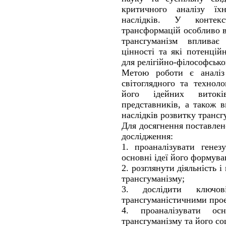
критичного аналізу їх
наслідків. У контекс
трансформацій особливо 
трансгуманізм впливає
цінності та які потенці
для релігійно-філософськ
Метою роботи є аналіз 
світоглядного та технол
його ідейних виток
представників, а також 
наслідків розвитку трансг
Для досягнення поставлен
дослідження:
1. проаналізувати генез
основні ідеї його формува
2. розглянути діяльність 
трансгуманізму;
3. дослідити ключов
трансгуманістичними про
4. проаналізувати ос
трансгуманізму та його со