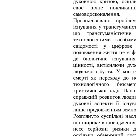
духовною кризою, оскіл
своє вічне покликання
самовдосконалення.
Проаналізовано проблем
існування у трансгуманіс
що трансгуманістичне
технологічними засобами
свідомості у цифрове
подовження життя це є ф
де біологічне існуванн
цінності, витісняючи ду
людського буття. У конте
смерті як переходу до н
технологічного безсм
християнської надії. Пап
справжній розвиток людин
духовні аспекти її існу
лише продовженням земног
Розглянуто суспільні насл
що широке впровадження 
несе серйозні ризики дл
оскільки обмежений до