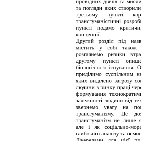
провідних діячів та мисли
та погляди яких створили
третьому пункті кор
трансгуманістичні розроб
пункті подамо критични
концепції.
Другий розділ під назв
містить у собі також
розглянемо ризики втра
другому пункті опише
біологічного існування. 
приділимо суспільним на
яких виділено загрозу со
людини з ринку праці чер
формування технократичн
залежності людини від те
звернемо увагу на по
трансгуманізму. Це до
трансгуманізм не лише я
але і як соціально-мор
глибокого аналізу та осми
Джерелами для цієї пр