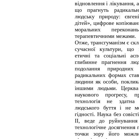
відновлення і лікування, 
що прагнуть радикаль
людську природу: євген
дітей», цифрове копіюван
моральних перекона
терапевтичними межами.
Отже, трансгуманізм є ск
сучасної культури, що п
етичні та соціальні асп
глибинне прагнення люд
подолання природних
радикальних формах став
людини як особи, поклика
іншими людьми. Церква 
наукового прогресу, 
технологія не здатна
людського буття і не м
гідності. Наука без совіст
ІІ, веде до руйнуванн
технологічне досягнення
точки зору його можли