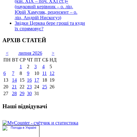
(кін. ХІХ – поч. ХХІ ст.)»
(науковий керівник – о. ліц.
Юрій Хамуляк, рецензент – о.
ліц. Андрій Нискогуз)
Звідки Церква бере гроші та куди
їх спрямовує?
АРХІВ СТАТЕЙ
<
липня 2026
>
ПН
ВТ
СР
ЧТ
ПТ
СБ
НД
1
2
3
4
5
6
7
8
9
10
11
12
13
14
15
16
17
18
19
20
21
22
23
24
25
26
27
28
29
30
31
Наші відвідувачі