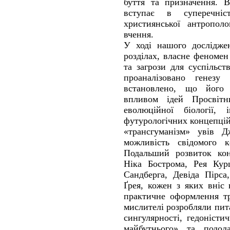
буття та призначення. 
вступає в суперечні
християнської антрополо
вчення.
У ході нашого дослідже
розділах, власне феномен
та загрози для суспільст
проаналізовано генезу 
встановлено, що його 
впливом ідей Просвітни
еволюційної біології, 
футурологічних концепцій
«трансгуманізм» увів Д
можливість свідомого 
Подальший розвиток кон
Ніка Бострома, Рея Кур
Сандберга, Девіда Пірса
Ґрея, кожен з яких вніс
практичне оформлення тр
мислителі розробляли пит
сингулярності, гедоністи
майбутнього» та подол