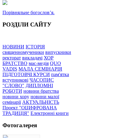
Порівняльне богословʼя.
РОЗДІЛИ САЙТУ
НОВИНИ
ІСТОРІЯ
священномученики
випускники
ректорат
викладачі
ХОР
БРАТСТВО
мас-медія
QUO
VADIS
МАЛА СЕМІНАРІЯ
ПІДГОТОВЧІ КУРСИ
пам'ятка
вступникові
ЧАСОПИС
"СЛОВО"
ДИПЛОМНІ
РОБОТИ
новини братства
новини хору
новини малої
семінарії
АКТУАЛЬНІСТЬ
Проект "ОЦИФРОВАНА
ТРАДИЦІЯ"
Електронні книги
Фотогалерея