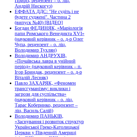
Приріз, рецензент – о. ліц.
Андрій Нискогуз)
ЕФФАТА ДДС: "Не судіть і не
будете суджені". Частина 2
(випуск №40) [ВІДЕО]
Богдан ФЕДИНЯК, «Маріологія
папи Римського Венедикта XVI»
(науковий керівник – о. д-р Олег
Чупа, рецензент – о. ліц.
Володимир Тухлян)
Володимир АНДРУХІВ,
«Почаївська лавра в унійний
період» (науковий керівник – п.
Ігор Бриндак, рецензент – о. д-р
Віталій Лесняк)
Павло ЗАХАРЯК, «Феномен
трансгуманізму: виклики і
загрози для суспільства»
(науковий керівник – о. ліц.
Тарас Коберинко, рецензент –
ліц. Василь Салій)
Володимир ПАНЬКІВ,
«Заснування і розвиток структур
Української Греко-Католицької
Церкви у Південній Америці