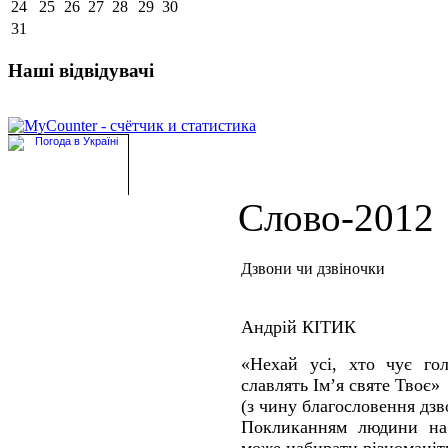
24
25
26
27
28
29
30
31
Наші відвідувачі
Слово-2012
Дзвони чи дзвіночки
Андрій КІТИК
«Нехай усі, хто чує гол
славлять Ім’я святе Твоє»
(з чину благословення дзв
Покликанням людини на 
може набирати різноманіт