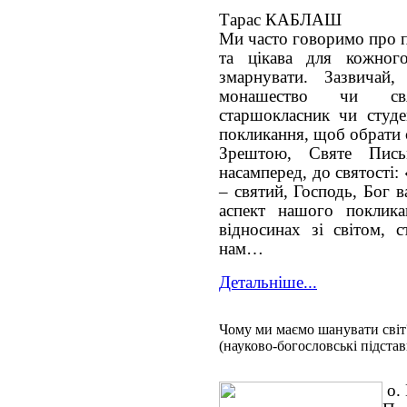
Тарас КАБЛАШ
Ми часто говоримо про п
та цікава для кожног
змарнувати. Зазвичай
монашество чи св
старшокласник чи студе
покликання, щоб обрати 
Зрештою, Святе Пис
насамперед, до святості:
– святий, Господь, Бог 
аспект нашого поклик
відносинах зі світом, 
нам…
Детальніше...
Чому ми маємо шанувати світ?
(науково-богословські підстав
о.