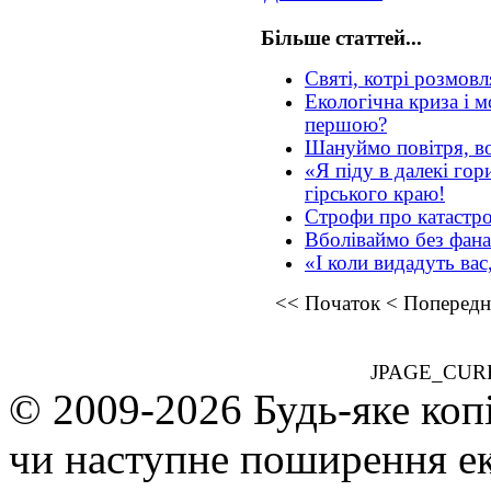
Більше статтей...
Святі, котрі розмо
Екологічна криза і 
першою?
Шануймо повітря, вод
«Я піду в далекі гор
гірського краю!
Строфи про катастр
Вболіваймо без фана
«І коли видадуть ва
<<
Початок
<
Попередн
JPAGE_CUR
© 2009-2026 Будь-яке коп
чи наступне поширення ек