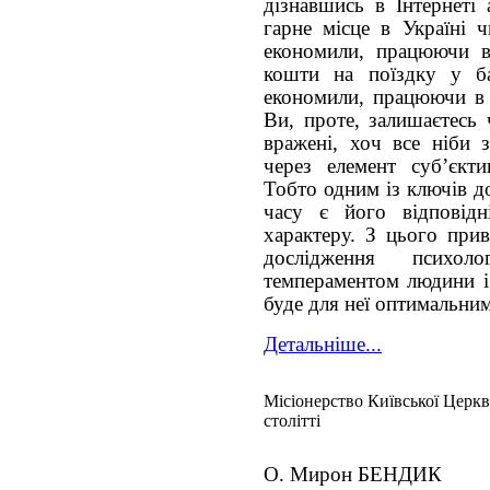
дізнавшись в Інтернеті 
гарне місце в Україні 
економили, працюючи в
кошти на поїздку у ба
економили, працюючи в 
Ви, проте, залишаєтесь 
вражені, хоч все ніби 
через елемент суб’єкти
Тобто одним із ключів д
часу є його відповід
характеру. З цього при
дослідження психо
темпераментом людини і
буде для неї оптимальни
Детальніше...
Місіонерство Київської Церкв
столітті
О. Мирон БЕНДИК