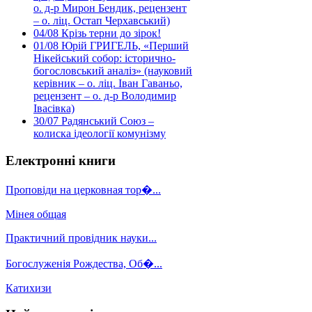
о. д-р Мирон Бендик, рецензент
– о. ліц. Остап Черхавський)
04/08
Крізь терни до зірок!
01/08
Юрій ГРИГЕЛЬ, «Перший
Нікейський собор: історично-
богословський аналіз» (науковий
керівник – о. ліц. Іван Гаваньо,
рецензент – о. д-р Володимир
Івасівка)
30/07
Радянський Союз –
колиска ідеології комунізму
Електронні книги
Проповіди на церковная тор�...
Мінея общая
Практичний провідник науки...
Богослуженія Рождества, Об�...
Катихизи