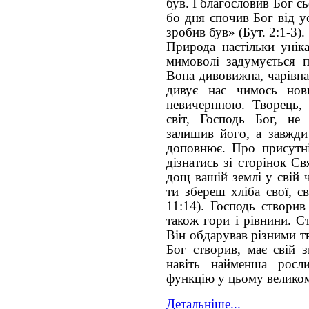
був. І благословив Бог с
бо дня спочив Бог від у
зробив був» (Бут. 2:1-3).
Природа настільки унік
мимоволі задумується п
Вона дивовижна, чарівна
дивує нас чимось нов
невичерпною. Творець,
світ, Господь Бог, не
залишив його, а завжди
доповнює. Про присутн
дізнатись зі сторінок С
дощ вашій землі у свій ч
ти збереш хліба свої, с
11:14). Господь створив
також гори і рівнини. С
Він обдарував різними т
Бог створив, має свій з
навіть найменша росл
функцію у цьому великом
Детальніше...