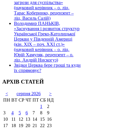
загрози для суспільства»
(науковий керівник – о. ліц.
Тарас Коберинко, рецензент –
ліц. Василь Салій)
Володимир ПАНЬКІВ,
«Заснування і розвиток структур
Української Греко-Католицької
Церкви у Південній Америці
(кін. ХІХ – поч. ХХІ ст.)»
(науковий керівник – о. ліц.
Юрій Хамуляк, рецензент – о.
ліц. Андрій Нискогуз)
Звідки Церква бере гроші та куди
їх спрямовує?
АРХІВ СТАТЕЙ
<
серпня 2026
>
ПН
ВТ
СР
ЧТ
ПТ
СБ
НД
1
2
3
4
5
6
7
8
9
10
11
12
13
14
15
16
17
18
19
20
21
22
23