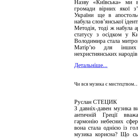
Назву «Київська» ми 
громади вірних якої з’
України ще в апостоль
набула слов’янської іден
Методія, тоді ж набула 
статусу з осідком у Ки
Володимира стала митроп
Матір’ю для інших
нехристиянських народів 
Детальніше...
Чи вся музика є мистецтвом
Руслан СТЕЦИК
З давніх-давен музика в
античній Греції вва
гармонію небесних сфер
вона стала однією із го
музика корисна? Що сь