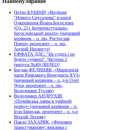
Найпопулярніше
Петро КУШНІР, «Видіння
"Нового Єрусалима" в книзі
Одкровення Йоана Богослова
(Од. 21). Інтертекстуально-
богословський аналіз» (науковий
керівник – о. ліц. Ростислав
Приріз, рецензент – о. ліц.
Андрій Нискогуз)
ЕФФАТА ДДС: "Не судіть і не
будете суджені". Частина 2
(випуск №40) [ВІДЕО]
Богдан ФЕДИНЯК, «Маріологія
папи Римського Венедикта XVI»
(науковий керівник – о. д-р Олег
Чупа, рецензент – о. ліц.
Володимир Тухлян)
Володимир АНДРУХІВ,
«Почаївська лавра в унійний
період» (науковий керівник – п.
Ігор Бриндак, рецензент – о. д-р
Віталій Лесняк)
Павло ЗАХАРЯК, «Феномен
трансгуманізму: виклики і