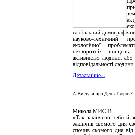
Пр
пр
зе
ак
еко
глобальний демографічни
науково-технічний п
екологічної проблема
незворотніх знищень, 
активністю людини, або 
відповідальності людини 
Детальніше...
А Ви чули про День Творця?
Микола МИСІВ
«Так закінчено небо й з
закінчив сьомого дня св
спочив сьомого дня від 