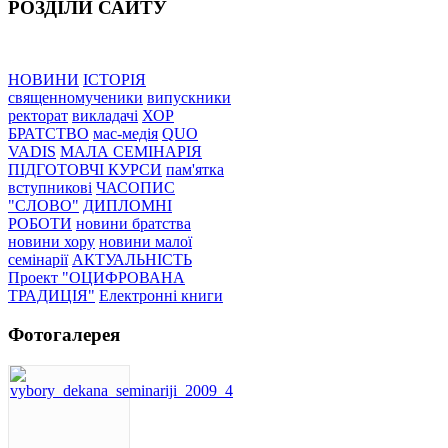
РОЗДІЛИ САЙТУ
НОВИНИ
ІСТОРІЯ
священномученики
випускники
ректорат
викладачі
ХОР
БРАТСТВО
мас-медія
QUO
VADIS
МАЛА СЕМІНАРІЯ
ПІДГОТОВЧІ КУРСИ
пам'ятка
вступникові
ЧАСОПИС
"СЛОВО"
ДИПЛОМНІ
РОБОТИ
новини братства
новини хору
новини малої
семінарії
АКТУАЛЬНІСТЬ
Проект "ОЦИФРОВАНА
ТРАДИЦІЯ"
Електронні книги
Фотогалерея