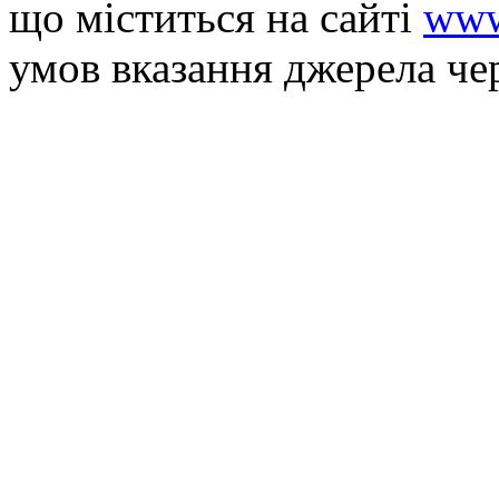
що мiститься на сайті
www
умов вказання джерела че