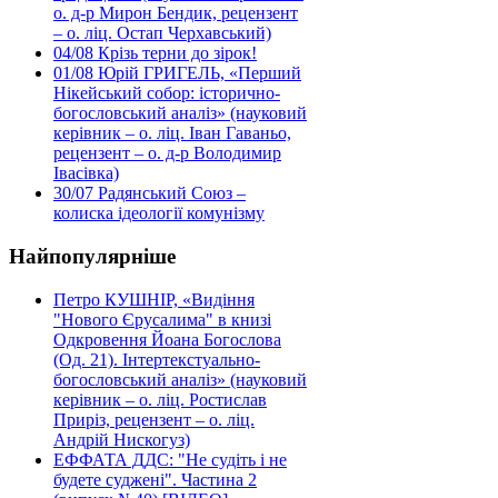
о. д-р Мирон Бендик, рецензент
– о. ліц. Остап Черхавський)
04/08
Крізь терни до зірок!
01/08
Юрій ГРИГЕЛЬ, «Перший
Нікейський собор: історично-
богословський аналіз» (науковий
керівник – о. ліц. Іван Гаваньо,
рецензент – о. д-р Володимир
Івасівка)
30/07
Радянський Союз –
колиска ідеології комунізму
Найпопулярніше
Петро КУШНІР, «Видіння
"Нового Єрусалима" в книзі
Одкровення Йоана Богослова
(Од. 21). Інтертекстуально-
богословський аналіз» (науковий
керівник – о. ліц. Ростислав
Приріз, рецензент – о. ліц.
Андрій Нискогуз)
ЕФФАТА ДДС: "Не судіть і не
будете суджені". Частина 2