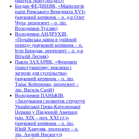
(випуск №40) [ВІДЕО]
Богдан ФЕДИНЯК, «Маріологія
папи Римського Венедикта XVI»
(науковий керівник – о. д-р Олег
Чупа, рецензент – о. ліц.
Володимир Тухлян)
Володимир АНДРУХІВ,
«Почаївська лавра в унійний
період» (науковий керівник – п.
Ігор Бриндак, рецензент – о. д-р
Віталій Лесняк)
Павло ЗАХАРЯК, «Феномен
трансгуманізму: виклики і
загрози для суспільства»
(науковий керівник – о. ліц.
Тарас Коберинко, рецензент –
ліц. Василь Салій)
Володимир ПАНЬКІВ,
«Заснування і розвиток структур
Української Греко-Католицької
Церкви у Південній Америці
(кін. ХІХ – поч. ХХІ ст.)»
(науковий керівник – о. ліц.
Юрій Хамуляк, рецензент – о.
ліц. Андрій Нискогуз)