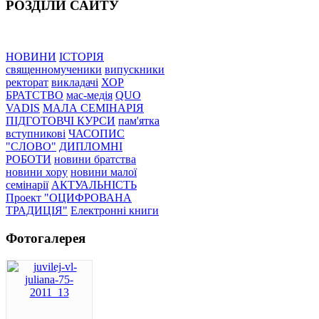
РОЗДІЛИ САЙТУ
НОВИНИ
ІСТОРІЯ
священномученики
випускники
ректорат
викладачі
ХОР
БРАТСТВО
мас-медія
QUO
VADIS
МАЛА СЕМІНАРІЯ
ПІДГОТОВЧІ КУРСИ
пам'ятка
вступникові
ЧАСОПИС
"СЛОВО"
ДИПЛОМНІ
РОБОТИ
новини братства
новини хору
новини малої
семінарії
АКТУАЛЬНІСТЬ
Проект "ОЦИФРОВАНА
ТРАДИЦІЯ"
Електронні книги
Фотогалерея