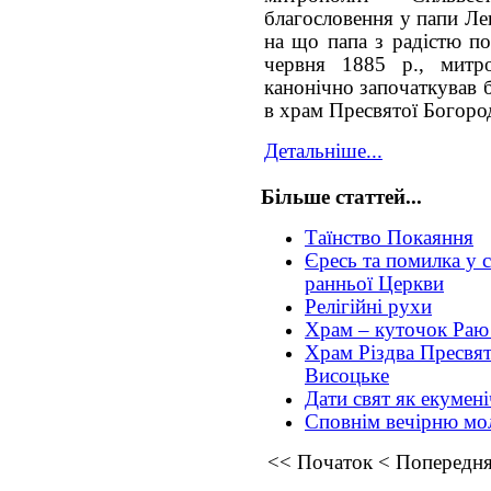
благословення у папи Лев
на що папа з радістю по
червня 1885 р., митр
канонічно започаткував 
в храм Пресвятої Богоро
Детальніше...
Більше статтей...
Таїнство Покаяння
Єресь та помилка у св
ранньої Церкви
Релігійні рухи
Храм – куточок Раю 
Храм Різдва Пресвят
Висоцьке
Дати свят як екумен
Сповнім вечірню мо
<<
Початок
<
Попередн