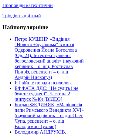
Проповіди катехитични
Тріодіонъ цвітный
Найпопулярніше
Петро КУШНІР, «Видіння
"Нового Єрусалима" в книзі
Одкровення Йоана Богослова
(Од. 21). Інтертекстуально-
богословський аналіз» (науковий
керівник – о. ліц. Ростислав
Приріз, рецензент – о. ліц.
Андрій Нискогуз)
Я і війна: поради психолога
ЕФФАТА ДДС: "Не судіть і не
будете суджені". Частина 2
(випуск №40) [ВІДЕО]
Богдан ФЕДИНЯК, «Маріологія
папи Римського Венедикта XVI»
(науковий керівник – о. д-р Олег
Чупа, рецензент – о. ліц.
Володимир Тухлян)
Володимир АНДРУХІВ,