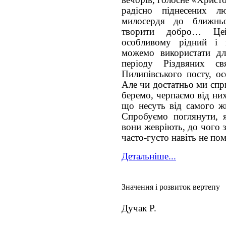
радісно піднесених лю
милосердя до ближнь
творити добро… Цей
особливому рідний і 
можемо використати дл
періоду Різдвяних 
Пилипівського посту, о
Але чи достатньо ми спр
беремо, черпаємо від ни
що несуть від самого ж
Спробуємо поглянути, 
вони жевріють, до чого 
часто-густо навіть не п
Детальніше...
Значення і розвиток вертепу
Дучак Р.