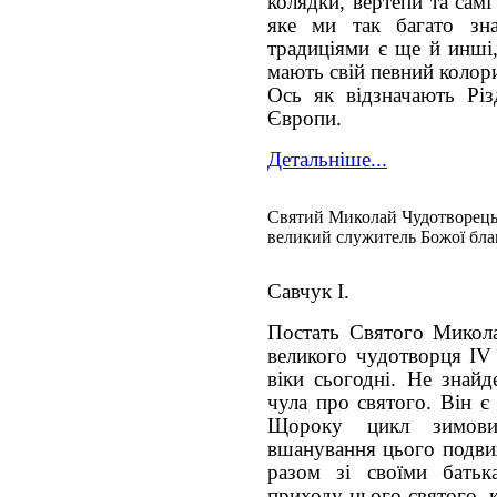
колядки, вертепи та сам
яке ми так багато зн
традиціями є ще й инші,
мають свій певний колор
Ось як відзначають Різ
Європи.
Детальніше...
Святий Миколай Чудотворець
великий служитель Божої бла
Савчук І.
Постать Святого Микола
великого чудотворця ІV 
віки сьогодні. Не знайд
чула про святого. Він є
Щороку цикл зимови
вшанування цього подвиж
разом зі своїми батьк
приходу цього святого, 