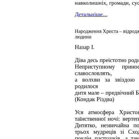
навколишніх, громади, сус
Детальніше...
Народження Христа – відрод
людини
Назар І.
Діва десь преістотно роди
Неприступному прино
славословлять,
а волхви за звіздою
родилося
дитя мале – предвічний 
(Кондак Різдва)
Уся атмосфера Христо
таїнственної ночі: верте
Дитятко, незвичайна по
трьох мудреців зі Сход
поклін пастушків, а так