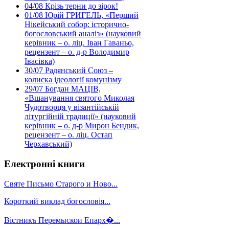
04/08
Крізь терни до зірок!
01/08
Юрій ГРИГЕЛЬ, «Перший
Нікейський собор: історично-
богословський аналіз» (науковий
керівник – о. ліц. Іван Гаваньо,
рецензент – о. д-р Володимир
Івасівка)
30/07
Радянський Союз –
колиска ідеології комунізму
29/07
Богдан МАЦІВ,
«Вшанування святого Миколая
Чудотворця у візантійській
літургійній традиції» (науковий
керівник – о. д-р Мирон Бендик,
рецензент – о. ліц. Остап
Черхавський)
Електронні книги
Святе Письмо Старого и Ново...
Короткий виклад богословія...
Вістникъ Перемыскои Епарх�...