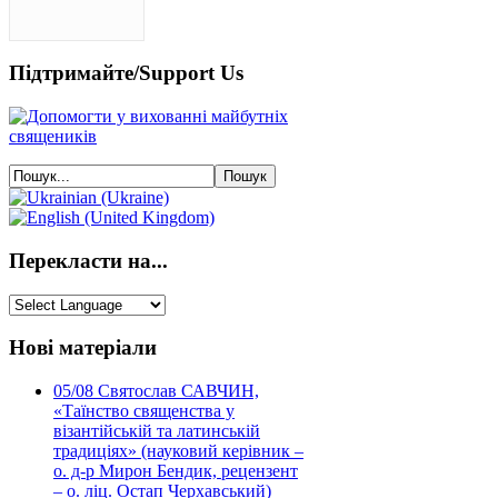
Підтримайте/Support Us
Перекласти на...
Нові матеріали
05/08
Святослав САВЧИН,
«Таїнство священства у
візантійській та латинській
традиціях» (науковий керівник –
о. д-р Мирон Бендик, рецензент
– о. ліц. Остап Черхавський)