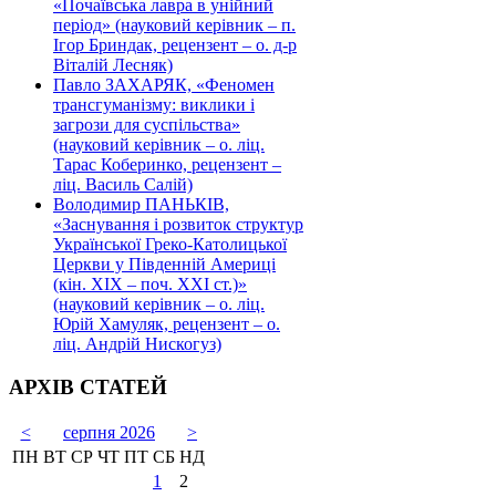
«Почаївська лавра в унійний
період» (науковий керівник – п.
Ігор Бриндак, рецензент – о. д-р
Віталій Лесняк)
Павло ЗАХАРЯК, «Феномен
трансгуманізму: виклики і
загрози для суспільства»
(науковий керівник – о. ліц.
Тарас Коберинко, рецензент –
ліц. Василь Салій)
Володимир ПАНЬКІВ,
«Заснування і розвиток структур
Української Греко-Католицької
Церкви у Південній Америці
(кін. ХІХ – поч. ХХІ ст.)»
(науковий керівник – о. ліц.
Юрій Хамуляк, рецензент – о.
ліц. Андрій Нискогуз)
АРХІВ СТАТЕЙ
<
серпня 2026
>
ПН
ВТ
СР
ЧТ
ПТ
СБ
НД
1
2