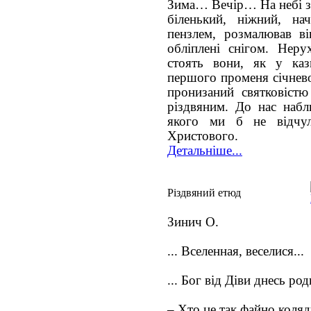
Зима… Вечір… На небі з’
біленький, ніжний, н
пензлем, розмалював ві
обліплені снігом. Нерух
стоять вони, як у каз
першого променя січнев
пронизаний святковістю
різдвяним. До нас набли
якого ми б не відчул
Христового.
Детальніше...
Різдвяний етюд
Зинич О.
... Вселенная, веселися...
... Бог від Діви днесь род
– Хто це так файно коля