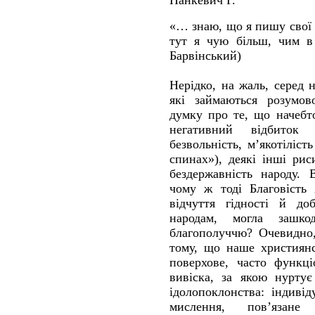
«… знаю, що я пишу свої 
тут я чую більш, чим в
Барвінський)
Нерідко, на жаль, серед н
які займаються розумов
думку про те, що начебто
негативний відбиток 
безвольність, м’якотіліст
спинах»), деякі інші ри
бездержавність народу. 
чому ж тоді Благовість 
відчуття гідності й до
народам, могла зашко
благополуччю? Очевидно,
тому, що наше християнс
поверхове, часто функці
вивіска, за якою нуртує
ідолопоклонства: індивід
мислення, пов’язане