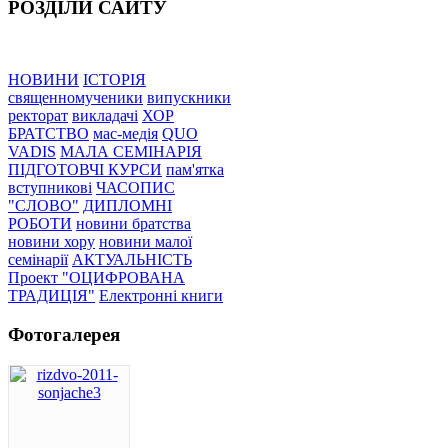
РОЗДІЛИ САЙТУ
НОВИНИ
ІСТОРІЯ
священномученики
випускники
ректорат
викладачі
ХОР
БРАТСТВО
мас-медія
QUO
VADIS
МАЛА СЕМІНАРІЯ
ПІДГОТОВЧІ КУРСИ
пам'ятка
вступникові
ЧАСОПИС
"СЛОВО"
ДИПЛОМНІ
РОБОТИ
новини братства
новини хору
новини малої
семінарії
АКТУАЛЬНІСТЬ
Проект "ОЦИФРОВАНА
ТРАДИЦІЯ"
Електронні книги
Фотогалерея