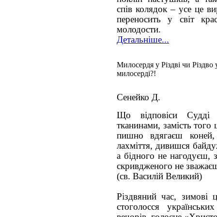
спів колядок – усе це ви
переносить у світ кра
молодости.
Детальніше...
Милосердя у Різдві чи Різдво 
милосерді?!
Сенейко Д.
Що відповіси Судді 
тканинами, замість того
пишно вдягаєш коней,
лахміття, дивишся байду
а бідного не нагодуєш, 
скривдженого не зважає
(св. Василій Великий)
Різдвяний час, зимові ц
стоголосся українськи
вечорів, голосне «Христо