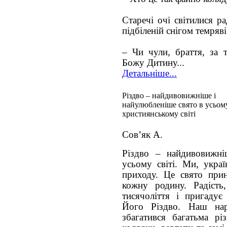
Старечі очі світилися р
підбіленій снігом темряві
– Чи чули, браття, за т
Божу Дитину...
Детальніше...
Різдво – найдивовижніше і
найулюбленіше свято в усьом
християнському світі
Сов’як А.
Різдво – найдивовижні
усьому світі. Ми, украї
приходу. Це свято прин
кожну родину. Радість
тисячоліття і пригаду
Його Різдво. Наш нар
збагатився багатьма рі