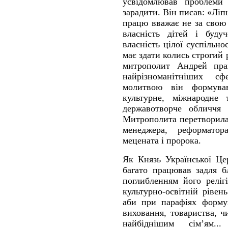
усвідомлював проблеми 
зарадити. Він писав: «Лі
працю вважає не за свою 
власність дітей і буду
власність цілої суспільно
має здати колись строгий 
митрополит Андрей пра
найрізноманітніших с
молитвою він формував 
культурне, міжнародне 
державотворче обличчя
Митрополита перетворила
менеджера, реформатор
мецената і пророка.
Як Князь Української Ц
багато працював задля б
поглибленням його реліг
культурно-освітній рівен
аби при парафіях формув
виховання, товариства, ч
найбіднішим сім’ям.