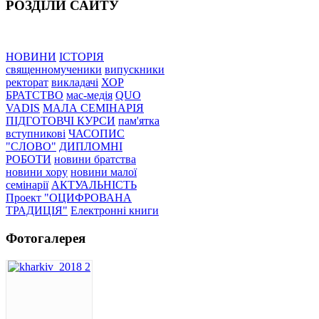
РОЗДІЛИ САЙТУ
НОВИНИ
ІСТОРІЯ
священномученики
випускники
ректорат
викладачі
ХОР
БРАТСТВО
мас-медія
QUO
VADIS
МАЛА СЕМІНАРІЯ
ПІДГОТОВЧІ КУРСИ
пам'ятка
вступникові
ЧАСОПИС
"СЛОВО"
ДИПЛОМНІ
РОБОТИ
новини братства
новини хору
новини малої
семінарії
АКТУАЛЬНІСТЬ
Проект "ОЦИФРОВАНА
ТРАДИЦІЯ"
Електронні книги
Фотогалерея