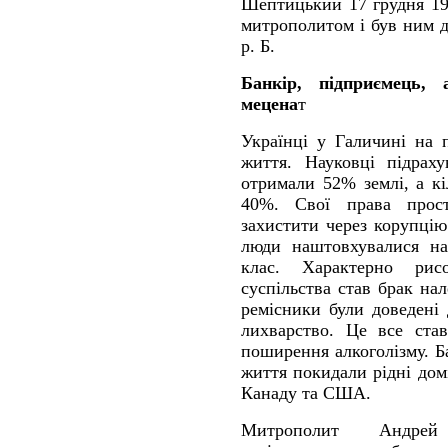
Шептицький 17 грудня 19
митрополитом і був ним д
р. Б.
Банкір, підприємець, 
мецена
т
Українці у Галичині на 
життя. Науковці підрах
отримали 52% землі, а кі
40%. Свої права прос
захистити через корупцію
люди наштовхувалися на
клас. Характерно рисо
суспільства став брак на
ремісники були доведені
лихварство. Це все ста
поширення алкоголізму. 
життя покидали рідні дом
Канаду та США.
Митрополит Андрей