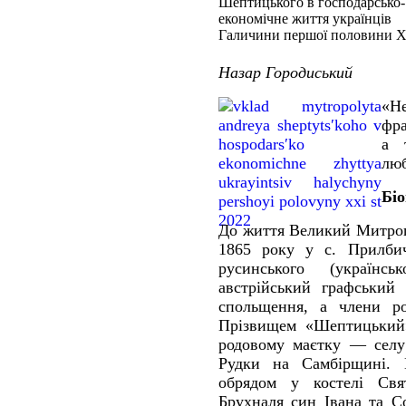
Шептицького в господарсько-
економічне життя українців
Галичини першої половини Х
Назар Городиський
«Не
фра
а 
люб
Бі
До життя Великий Митроп
1865 року у с. Прилбич
русинського (українс
австрійський графський 
спольщення, а члени ро
Прізвищем «Шептицький»
родовому маєтку — селу
Рудки на Самбірщині. 
обрядом у костелі Свят
Брухналя син Івана та С