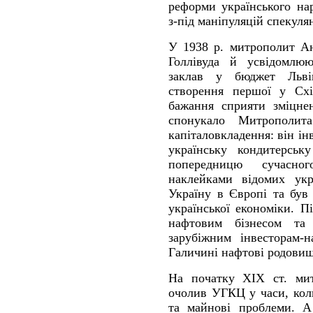
реформи українського на
з-під маніпуляцій спекуля
У 1938 р. митрополит Ан
Голлівуда й усвідомлюю
заклав у бюджет Льві
створення першої у Схі
бажання сприяти зміцнен
спонукало Митрополи
капіталовкладення: він ін
українську кондитерсь
попередницю сучасно
наклейками відомих укр
Україну в Європі та був
української економіки. 
нафтовим бізнесом та
зарубіжним інвесторам-н
Галичині нафтові родовищ
На початку ХІХ ст. ми
очолив УГКЦ у часи, кол
та майнові проблеми. 