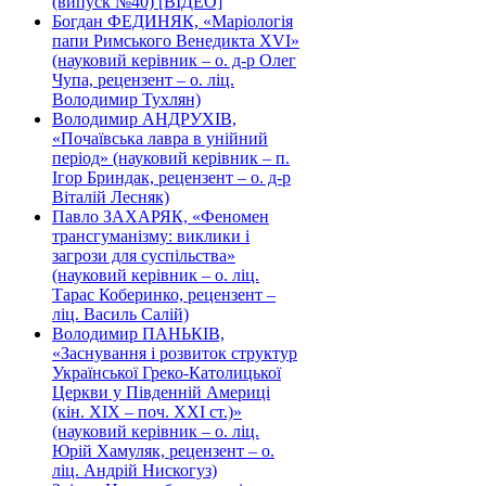
(випуск №40) [ВІДЕО]
Богдан ФЕДИНЯК, «Маріологія
папи Римського Венедикта XVI»
(науковий керівник – о. д-р Олег
Чупа, рецензент – о. ліц.
Володимир Тухлян)
Володимир АНДРУХІВ,
«Почаївська лавра в унійний
період» (науковий керівник – п.
Ігор Бриндак, рецензент – о. д-р
Віталій Лесняк)
Павло ЗАХАРЯК, «Феномен
трансгуманізму: виклики і
загрози для суспільства»
(науковий керівник – о. ліц.
Тарас Коберинко, рецензент –
ліц. Василь Салій)
Володимир ПАНЬКІВ,
«Заснування і розвиток структур
Української Греко-Католицької
Церкви у Південній Америці
(кін. ХІХ – поч. ХХІ ст.)»
(науковий керівник – о. ліц.
Юрій Хамуляк, рецензент – о.
ліц. Андрій Нискогуз)