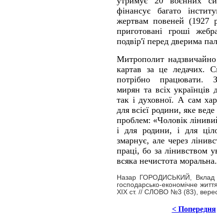
утримує 20 воєнних сир
фінансує багато інстит
жертвам повеней (1927 р
приготовані гроші жебр
подвір'ї перед дверима п
Митрополит надзвичайно 
картав за це ледачих. С
потрібно працювати. З
мирян та всіх українців 
так і духовної. А сам ха
для всієї родини, яке вед
проблем: «Чоловік лінивий
і для родини, і для ціл
змарнує, але через лінив
праці, бо за лінивством у
всяка нечистота моральна
Назар ГОРОДИСЬКИЙ, Вклад 
господарсько-економічне житт
ХІХ ст. // СЛОВО №3 (83), вер
< Попередня