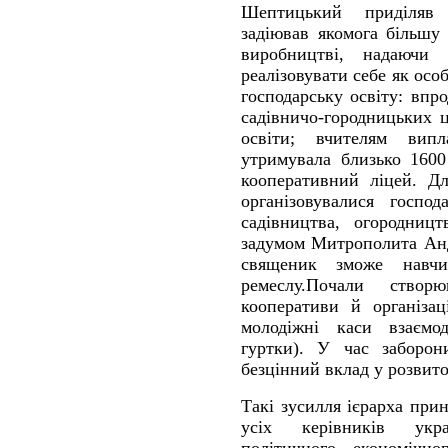
Шептицький приділяв п
задіював якомога більшу
виробництві, надаючи
реалізовувати себе як осо
господарську освіту: впр
садівничо-городницьких ц
освіти; вчителям випл
утримувала близько 1600
кооперативний ліцей. Дл
організовувалися господ
садівництва, огородництв
задумом Митрополита Анд
священик зможе навч
ремеслу.Почали створю
кооперативи й організац
молодіжні каси взаємод
гуртки). У час заборон
безцінний вклад у розвито
Такі зусилля ієрарха при
усіх керівників укра