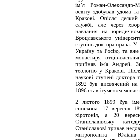
ім’я Роман-Олександр-
освіту здобував удома та
Кракові. Опісля деякий
службі, але через хво
навчання на юридичному
Вроцлавського університ
ступінь доктора права. У
Україну та Росію, та вж
монастиря отців-василі
прийняв ім'я Андрей. З
теологію у Кракові. Піс
наукові ступені доктора т
1892 був висвячений на
1896 став ігуменом монаст
2 лютого 1899 був імен
єпископа. 17 вересня 18
хіротонія, а 20 вере
Станіславівську кате
Станіславові тривав недов
митрополита Юліана