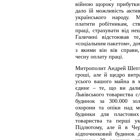
війною щороку прибутки 
дало їй можливість акти
українського народу. 
платити робітникам, ст
праці, страхувати від н
Галичині відстоював т
«соціальним пакетом», дом
з якими він вів справи
чесну оплату праці.
Митрополит Андрей Шепти
гроші, але й щедро витра
усього вашого майна в х
єдине – те, що ви дали
Львівського товариства с
будинок за 300.000 зол
охорони та опіки над м
будинки для пластових
товариства та перші у
Підлютому, але й в Черч
відпочинковий будинок д