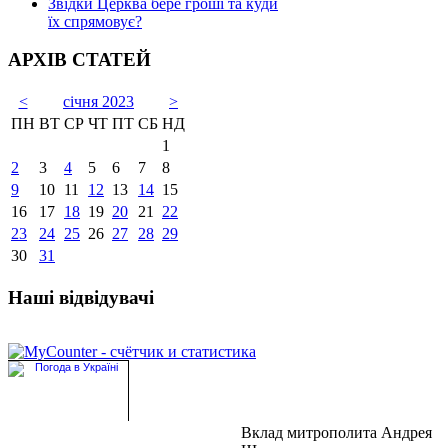
Звідки Церква бере гроші та куди
їх спрямовує?
АРХІВ СТАТЕЙ
<
січня 2023
>
ПН
ВТ
СР
ЧТ
ПТ
СБ
НД
1
2
3
4
5
6
7
8
9
10
11
12
13
14
15
16
17
18
19
20
21
22
23
24
25
26
27
28
29
30
31
Наші відвідувачі
Вклад митрополита Андрея