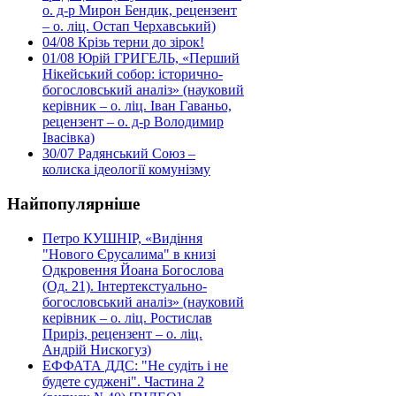
о. д-р Мирон Бендик, рецензент
– о. ліц. Остап Черхавський)
04/08
Крізь терни до зірок!
01/08
Юрій ГРИГЕЛЬ, «Перший
Нікейський собор: історично-
богословський аналіз» (науковий
керівник – о. ліц. Іван Гаваньо,
рецензент – о. д-р Володимир
Івасівка)
30/07
Радянський Союз –
колиска ідеології комунізму
Найпопулярніше
Петро КУШНІР, «Видіння
"Нового Єрусалима" в книзі
Одкровення Йоана Богослова
(Од. 21). Інтертекстуально-
богословський аналіз» (науковий
керівник – о. ліц. Ростислав
Приріз, рецензент – о. ліц.
Андрій Нискогуз)
ЕФФАТА ДДС: "Не судіть і не
будете суджені". Частина 2