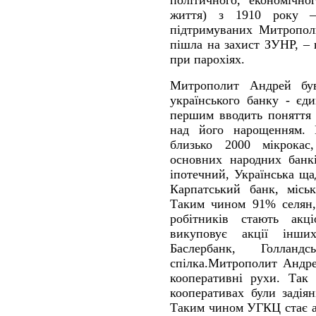
політичного, економічно
життя) з 1910 року –
підтримуваних Митропол
пішла на захист ЗУНР, –
при парохіях.
Митрополит Андрей був
українського банку - єд
першим вводить поняття 
над його нарощенням. 
близько 2000 мікрокас
основних народних банкі
іпотечний, Українська щ
Карпатський банк, місь
Таким чином 91% селян, 
робітників стають акц
викуповує акції інши
Баслербанк, Голланд
спілка.Митрополит Андр
кооперативні рухи. Так 
кооперативах були задія
Таким чином УГКЦ стає а