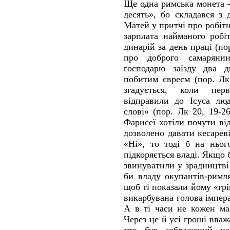
Ще одна римська монета – 
десять», бо складався з 
Матей у притчі про робіт
зарплата найманого робі
динарій за день праці (по
про доброго самаряни
господарю заїзду два д
побитим євреєм (пор. Лк
згадується, коли пе
відправили до Ісуса лю
слові» (пор. Лк 20, 19-2
Фарисеї хотіли почути ві
дозволено давати кесарев
«Ні», то тоді б на ньог
підкоряється владі. Якщо б
звинуватили у зрадництві
би владу окупантів-римл
щоб ті показали йому «грі
викарбувана голова імпера
А в ті часи не кожен ма
Через це й усі гроші вва