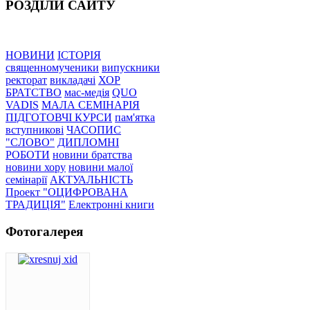
РОЗДІЛИ САЙТУ
НОВИНИ
ІСТОРІЯ
священномученики
випускники
ректорат
викладачі
ХОР
БРАТСТВО
мас-медія
QUO
VADIS
МАЛА СЕМІНАРІЯ
ПІДГОТОВЧІ КУРСИ
пам'ятка
вступникові
ЧАСОПИС
"СЛОВО"
ДИПЛОМНІ
РОБОТИ
новини братства
новини хору
новини малої
семінарії
АКТУАЛЬНІСТЬ
Проект "ОЦИФРОВАНА
ТРАДИЦІЯ"
Електронні книги
Фотогалерея