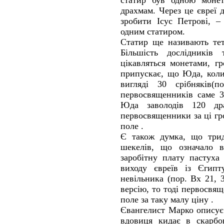
статир був одною монет
драхмам. Через це євреї 
зробити Ісус Петрові, –
одним статиром.
Статир ще називають тет
Більшість дослідників 
цікавляться монетами, г
припускає, що Юда, коли
вигляді 30 срібняків(
первосвященників саме 3
Юда заволодів 120 д
первосвященники за ці гр
поле .
Є також думка, що трид
шекелів, що означало в
заробітну плату пастуха 
виходу євреїв із Єгипт
невільника (пор. Вх 21, 
версію, то тоді первосвя
поле за таку малу ціну .
Євангелист Марко описує 
вдовиця кидає в скарбо