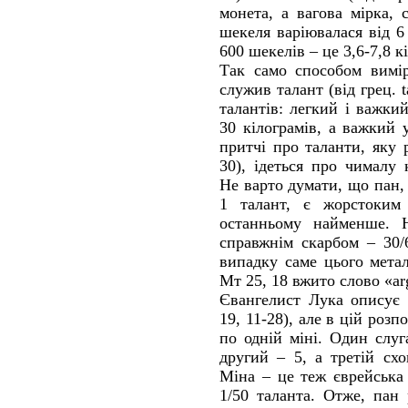
монета, а вагова мірка, 
шекеля варіювалася від 6
600 шекелів – це 3,6-7,8 кі
Так само способом вимір
служив талант (від грец. t
талантів: легкий і важки
30 кілограмів, а важкий 
притчі про таланти, яку 
30), ідеться про чималу 
Не варто думати, що пан, 
1 талант, є жорстоким
останньому найменше. Н
справжнім скарбом – 30/
випадку саме цього метал
Мт 25, 18 вжито слово «arg
Євангелист Лука описує 
19, 11-28), але в цій розп
по одній міні. Один слуг
другий – 5, а третій сх
Міна – це теж єврейська 
1/50 таланта. Отже, пан