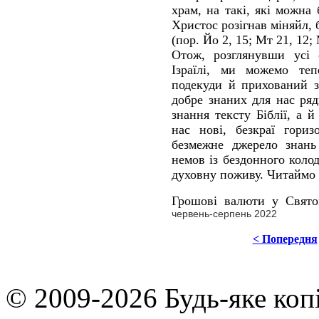
храм, на такі, які можна
Христос розігнав міняйл,
(пор. Йо 2, 15; Мт 21, 12; 
Отож, розглянувши усі 
Ізраїлі, ми можемо теп
подекуди й прихований зм
добре знаних для нас ря
знання тексту Біблії, а 
нас нові, безкраї гори
безмежне джерело знань 
немов із бездонного коло
духовну поживу. Читаймо
Грошові валюти у Свят
червень-серпень 2022
< Попередня
© 2009-2026 Будь-яке коп