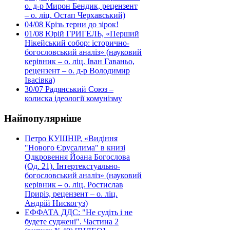
о. д-р Мирон Бендик, рецензент
– о. ліц. Остап Черхавський)
04/08
Крізь терни до зірок!
01/08
Юрій ГРИГЕЛЬ, «Перший
Нікейський собор: історично-
богословський аналіз» (науковий
керівник – о. ліц. Іван Гаваньо,
рецензент – о. д-р Володимир
Івасівка)
30/07
Радянський Союз –
колиска ідеології комунізму
Найпопулярніше
Петро КУШНІР, «Видіння
"Нового Єрусалима" в книзі
Одкровення Йоана Богослова
(Од. 21). Інтертекстуально-
богословський аналіз» (науковий
керівник – о. ліц. Ростислав
Приріз, рецензент – о. ліц.
Андрій Нискогуз)
ЕФФАТА ДДС: "Не судіть і не
будете суджені". Частина 2