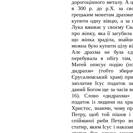
дорогоцінного металу. А ц
в 300 р. до р.Х. за св
грецьким монетам драхма
купити одну вівцю, а за 
Лука вживає у своєму Єва
про жінку, яка її загубила
що жінка зраділа, знайш
можна було купити цілу в
Але драхма не була єд
перебувала в обігу там
Матей описує подію (по
дидрахм» (тобто збира
Єрусалимський храм) при
заплатив Ісус податок з
даний Богом ще за часів в
16). Слово «дидрахма» 
податок із людини на хра
Христос, знаючи, чому п
Петру, щоб той пішов і 
спійманої риби Петро з
статир, яким Ісус і наказа