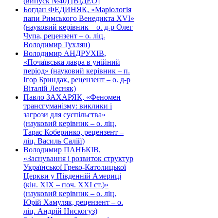
(випуск №40) [ВІДЕО]
Богдан ФЕДИНЯК, «Маріологія
папи Римського Венедикта XVI»
(науковий керівник – о. д-р Олег
Чупа, рецензент – о. ліц.
Володимир Тухлян)
Володимир АНДРУХІВ,
«Почаївська лавра в унійний
період» (науковий керівник – п.
Ігор Бриндак, рецензент – о. д-р
Віталій Лесняк)
Павло ЗАХАРЯК, «Феномен
трансгуманізму: виклики і
загрози для суспільства»
(науковий керівник – о. ліц.
Тарас Коберинко, рецензент –
ліц. Василь Салій)
Володимир ПАНЬКІВ,
«Заснування і розвиток структур
Української Греко-Католицької
Церкви у Південній Америці
(кін. ХІХ – поч. ХХІ ст.)»
(науковий керівник – о. ліц.
Юрій Хамуляк, рецензент – о.
ліц. Андрій Нискогуз)