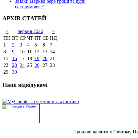
Звідки Церква бере гроші та куди
їх спрямовує?
АРХІВ СТАТЕЙ
<
червня 2026
>
ПН
ВТ
СР
ЧТ
ПТ
СБ
НД
1
2
3
4
5
6
7
8
9
10
11
12
13
14
15
16
17
18
19
20
21
22
23
24
25
26
27
28
29
30
Наші відвідувачі
Грошові валюти у Святому П