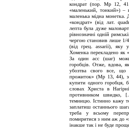
кондрат (пор. Мр 12, 41-
«маленький, тонкий») – 
маленька мідна монетка. 
«кондрат» (від лат. quad
лепта була дуже маловарт
рівнозначні одній римськ
чергою становив лише 1/4
(від грец. assarii), як
Хоменка перекладено як «
За один асс (шаг) мож
горобців. Отже, вдова, я
убозтва свого все, що 
прожиток» (Мр 13, 44), з
купити одного горобця, 
словах Христа в Нагірн
противником швидко, 
темницю. Істинно кажу т
заплатиш останнього шага
треба у всьому перепр
помиритися з ним аж до «
інакше так і не буде прощ