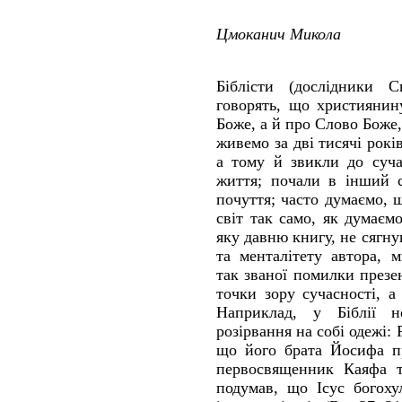
Цмоканич Микола
Біблісти (дослідники 
говорять, що християнин
Боже, а й про Слово Боже
живемо за дві тисячі рокі
а тому й звикли до суча
життя; почали в інший с
почуття; часто думаємо,
світ так само, як думаєм
яку давню книгу, не сягнув
та менталітету автора, 
так званої помилки презе
точки зору сучасності, а
Наприклад, у Біблії н
розірвання на собі одежі: 
що його брата Йосифа пр
первосвященник Каяфа т
подумав, що Ісус богоху