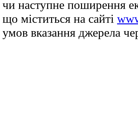
чи наступне поширення ек
що мiститься на сайті
www
умов вказання джерела че