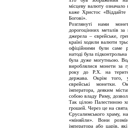
хто був зображений на
місцеву валюту означало 
каже Христос «Віддайте 
Богові».
Розглянуті нами мон
дорогоцінних металів за
джерела – єврейське, гр
країні ходили валюти трьо
офіційними були саме р
натоді була підконтрольна 
була дуже могутньою. Во
вироблялися монети за г
року до Р.Х. на терито
держава. Окрім того, 
єврейські монетки. О
імператора, деяким міст
собою владу Риму, дозвол
Так цілою Палестиною хо
грошей. Через це на свята
Єрусалимського храму, на
«міняйли». Вони розмі
імператора або царів, я