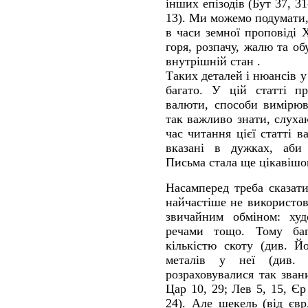
інших епізодів (Бут 37, 31-
13). Ми можемо подумати,
в часи земної проповіді
горя, розпачу, жалю та о
внутрішній стан .
Таких деталей і нюансів 
багато. У цій статті пр
валюти, способи вимірюв
так важливо знати, слух
час читання цієї статті в
вказані в дужках, аби
Письма стала ще цікавішо
Насамперед треба сказати
найчастіше не використов
звичайним обміном: ху
речами тощо. Тому баг
кількістю скоту (див. Й
металів у неї (див.
розраховувалися так зва
Цар 10, 29; Лев 5, 15, Єр 
24). Але шекель (від євр