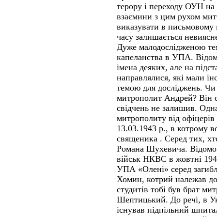
терору і переходу ОУН на 
взаємини з цим рухом мит
виказувати в письмовому в
часу залишається невиясн
Дуже малодослідженою тем
капеланства в УПА. Відом
імена деяких, але на підст
направлялися, які мали інс
темою для досліджень. Чи
митрополит Андрей? Він 
свідчень не залишив. Одна
митрополиту від офіцерів
13.03.1943 р., в котрому 
священика . Серед тих, хт
Романа Шухевича. Відомо 
військ НКВС в жовтні 19
УПА «Олені» серед загибл
Хомин, котрий належав до
студитів тобі був брат ми
Шептицький. До речі, в Ун
існував підпільний шпитал