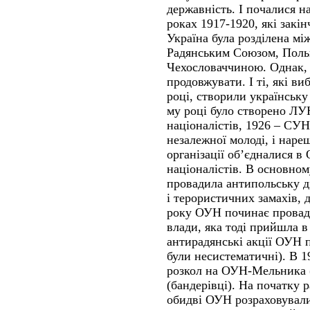
державність. І почалися н
роках 1917-1920, які закі
Україна була розділена м
Радянським Союзом, Поль
Чехословаччиною. Однак, 
продовжувати. І ті, які в
році, створили українську 
му році було створено ЛУ
націоналістів, 1926 – СУН
незалежної молоді, і нареш
організації об’єдналися в
націоналістів. В основном
провадила антипольську ді
і терористичних замахів, д
року ОУН починає провади
влади, яка тоді прийшла в
антирадянські акції ОУН п
були несистематичні). В 1
розкол на ОУН-Мельника 
(бандерівці). На початку 
обидві ОУН розраховували