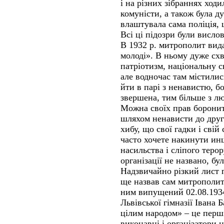
і на різних зібраннях ход
комуністи, а також була д
влаштувала сама поліція, 
Всі ці підозри були висло
В 1932 р. митрополит вид
молоді». В ньому дуже сх
патріотизм, національну св
але водночас там містилис
йти в парі з ненавистю, б
звершена, тим більше з лю
Можна своїх прав боронити
шляхом ненависти до друг
хибу, що свої гадки і свій
часто хочете накинути ин
насильства і сліпого терор
організації не названо, бу
Надзвичайно різкий лист п
ще назвав сам митрополит
ним випущений 02.08.1934
Львівської гімназії Івана 
цілим народом» – це перші
виконавці і організатори 