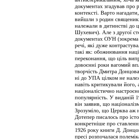
документах згадував про р
контексті. Варто нагадати
вийшли з родин священикі
належали в дитинстві до ц
Шухевич). Але з другої с
документах ОУН (зокрема 
речі, які дуже контрастув
такі як: обожнювання наці
переконання, що ціль випр
довоєнні роки вагомий впл
творчість Дмитра Донцова
ні до УПА цілком не належ
навіть критикували його, а
націоналістично настроєно
популярність. У виданій 
він заявив, що націоналіз
Зрозуміло, що Церква аж н
Дотепер писалось про іст
конкретніше про ставленн
1926 року книги Д. Донцо
пресі розпочалася полемік