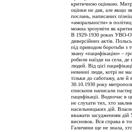
критичною оцінкою. Митр
оцінки не дав, але якщо з
послань, написаних пізні
«аморальности» в політиці
можна зрозуміти як крити
В 1929-1930 роках УВО-О
диверсійних актів. Польськ
під приводом боротьби з 
звану «пацифікацію» – гр
робили наїзди на села, де
людей. Від цієї пацифікац
невинні люди, котрі не м
тільки до саботажу, але й 
30.10.1930 року митропол
єпископи написали пастир
пацифікаціі. Водночас в ц
не слухати тих, хто закли
насильницьких дій. Власне
вважати засудженням дій
висновок. Вся справа в то
Галичини ще не знала, хто