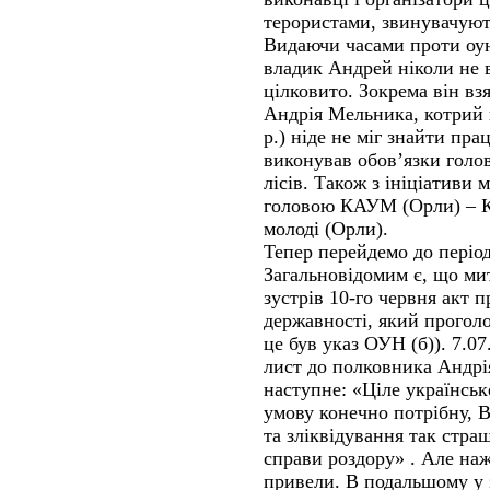
терористами, звинувачують
Видаючи часами проти оуні
владик Андрей ніколи не 
цілковито. Зокрема він вз
Андрія Мельника, котрий п
р.) ніде не міг знайти п
виконував обов’язки голо
лісів. Також з ініціативи 
головою КАУМ (Орли) – Ка
молоді (Орли).
Тепер перейдемо до періоду
Загальновідомим є, що м
зустрів 10-го червня акт 
державності, який прогол
це був указ ОУН (б)). 7.0
лист до полковника Андрі
наступне: «Ціле українськ
умову конечно потрібну, 
та зліквідування так стра
справи роздору» . Але наж
привели. В подальшому у 