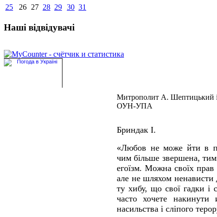
25
26
27
28
29
30
31
Наші відвідувачі
Митрополит А. Шептицький і
ОУН-УПА
Бриндак І.
«Любов не може йти в па
чим більше звершена, тим
егоїзм. Можна своїх прав 
але не шляхом ненависти
ту хибу, що свої гадки і 
часто хочете накинути 
насильства і сліпого теро