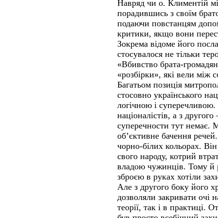
Навряд чи о. Климентій мі
порадившись з своїм брат
подаючи повстанцям допо
критики, якщо вони перес
Зокрема відоме його посла
стосувалося не тільки тер
«Вбивство брата-громадян
«розбірки», які вели між с
Багатьом позиція митроп
стосовно українського на
логічною і суперечливою. 
націоналістів, а з другого
суперечности тут немає. 
об’єктивне бачення речей. 
чорно-білих кольорах. Ві
свого народу, котрий втра
владою чужинців. Тому й р
зброєю в руках хотіли зах
Але з другого боку його х
дозволяли закривати очі н
теорії, так і в практиці. 
був просто всебічний захи