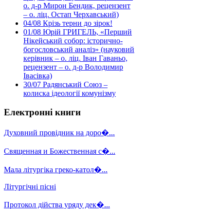
о. д-р Мирон Бендик, рецензент
– о. ліц. Остап Черхавський)
04/08
Крізь терни до зірок!
01/08
Юрій ГРИГЕЛЬ, «Перший
Нікейський собор: історично-
богословський аналіз» (науковий
керівник – о. ліц. Іван Гаваньо,
рецензент – о. д-р Володимир
Івасівка)
30/07
Радянський Союз –
колиска ідеології комунізму
Електронні книги
Духовний провідник на доро�...
Священная и Божественная с�...
Мала літургіка греко-катол�...
Літургічні пісні
Протокол дійства уряду дек�...