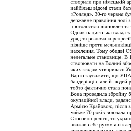
створили при німецькій арм
найбільш відомі стали бат
«Ролянд». 30-го червня бу
державне правління чолі 
проголосило відновлення 
Однак нацистська влада з
уряд та розпочала репресі
пізніше проти мельниківці
населення. Тому обидві О
нелегальне становище. В 
створювати на Волині збро
яких згодом утворилась Ук
Варто зауважити, що УПА 
бандерівців, але й людей 
тобто фактично стала по
Вона провадила збройну б
окупаційної влади, радян
Армією Крайовою, після за
майже 70 років воювала п
Стосовно релігії, то укра
вважав себе рухом ані кле
антиклерикальним, хоча я