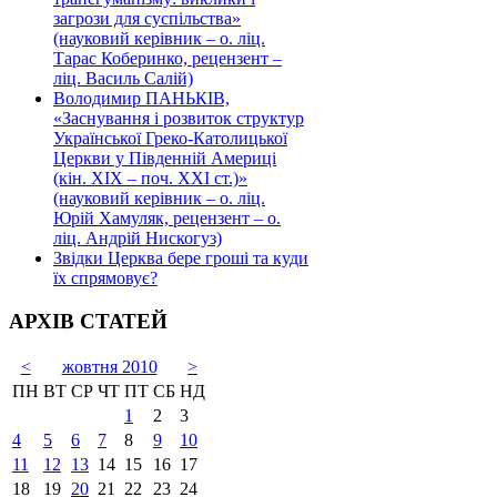
загрози для суспільства»
(науковий керівник – о. ліц.
Тарас Коберинко, рецензент –
ліц. Василь Салій)
Володимир ПАНЬКІВ,
«Заснування і розвиток структур
Української Греко-Католицької
Церкви у Південній Америці
(кін. ХІХ – поч. ХХІ ст.)»
(науковий керівник – о. ліц.
Юрій Хамуляк, рецензент – о.
ліц. Андрій Нискогуз)
Звідки Церква бере гроші та куди
їх спрямовує?
АРХІВ СТАТЕЙ
<
жовтня 2010
>
ПН
ВТ
СР
ЧТ
ПТ
СБ
НД
1
2
3
4
5
6
7
8
9
10
11
12
13
14
15
16
17
18
19
20
21
22
23
24