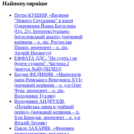
Найпопулярніше
Петро КУШНІР, «Видіння
"Нового Єрусалима" в книзі
Одкровення Йоана Богослова
(Од. 21). Інтертекстуально-
богословський аналіз» (науковий
керівник – о. ліц. Ростислав
Приріз, рецензент – о. ліц.
Андрій Нискогуз)
ЕФФАТА ДДС: "Не судіть і не
будете суджені". Частина 2
(випуск №40) [ВІДЕО]
Богдан ФЕДИНЯК, «Маріологія
папи Римського Венедикта XVI»
(науковий керівник – о. д-р Олег
Чупа, рецензент – о. ліц.
Володимир Тухлян)
Володимир АНДРУХІВ,
«Почаївська лавра в унійний
період» (науковий керівник – п.
Ігор Бриндак, рецензент – о. д-р
Віталій Лесняк)
Павло ЗАХАРЯК, «Феномен
трансгуманізму: виклики і