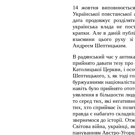
14 жовтня виповнюється
Української повстанської 
дата продовжує розділят
українська влада не пос
крапки. Але в даній публі
взаємини цього руху з
Андреєм Шептицьким.
В радянський час у антик
прийнято давати тезу про 
Католицької Церкви, і ос
Шептицького, з, як тоді г
буржуазними націоналіст
навіть було прийнято ото
уявлення в більшости люде
то серед тих, які негатив
тих, хто сприймає їх пози
правда є набагато складні
звернемося до історії. Отж
Світова війна, українці, як
пануванням Австро-Угорщ