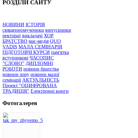
РОЗДІЛИ САЙТУ
НОВИНИ
ІСТОРІЯ
священномученики
випускники
ректорат
викладачі
ХОР
БРАТСТВО
мас-медія
QUO
VADIS
МАЛА СЕМІНАРІЯ
ПІДГОТОВЧІ КУРСИ
пам'ятка
вступникові
ЧАСОПИС
"СЛОВО"
ДИПЛОМНІ
РОБОТИ
новини братства
новини хору
новини малої
семінарії
АКТУАЛЬНІСТЬ
Проект "ОЦИФРОВАНА
ТРАДИЦІЯ"
Електронні книги
Фотогалерея