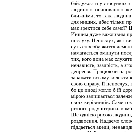
байдужости у стосунках з 
людиною, опанованою аке
ближніми, то така людина
для инших, дбає тільки пр
має зректися себе самої? 
Иншим дуже важливим проя
послуху. Непослух, як і в
суть способу життя демоні
намагається оминути посл
тих, кого вона має слухат
ненависть, заздрість, а зг
депресія. Працюючи на ро
заважати всьому колектив
свою справу. Її непослух, 
бо це иноді могло б їй до
мірою залишається залежн
своїх керівників. Саме то
різного роду інтриги, ком
Ще однією рисою людини, 
роздвоєння. Надаємо слов
піддається акедії, ненавид