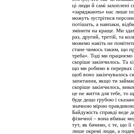
ці люди й самі захоплені 
«заряджають» нас лише п
можуть зустрітися персони
потішать, а навпаки, від
змінити на краще. Ми зда
раз, другий, третій, та ко
можемо навіть не помітит
стане чимось таким, що пр
треба». Тоді ми працюємо
скоріше закінчилось. Та х
що ми робимо в перервах м
щоб воно закінчувалось с
запитання, якщо ти займа
скоріше закінчилось, вико
це не життя для тебе, то 
буде дещо грубою і сказан
значною мірою правдивою:
Байдужість справді веде д
фізичної – вона вбиває м
тут, як бачимо, є те, що ї
лише окремі люди, а подеку