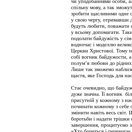
чи уподобаннями особи, а
спільну мову, а так зможу
зробити щасливими одне од
у свою чергу, отримавши 
будуть любити, поважати с
у всьому допомагати. Так
подолати байдужість у сім
водночас і моделлю велико
Церкви Христової. Тому н
собі вогник байдужости, а
полум’я любови до рідних, 
Лише так зможемо наблизит
щастя, яке Господь для на
Стає очевидно, що байдуж
дуже значна. Її вогник 
присутній у кожному з нас
починати кожному з себе о
змінити навіть весь світ.
боротьби і надати трішки
завершення, процитуємо з
«Хто бореться і перемагає,