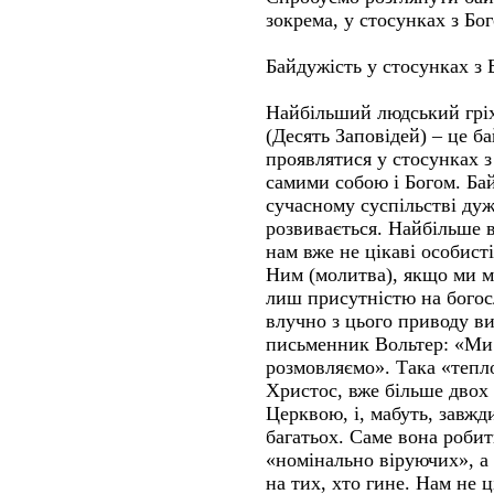
зокрема, у стосунках з Б
Байдужість у стосунках з 
Найбільший людський гріх
(Десять Заповідей) – це б
проявлятися у стосунках 
самими собою і Богом. Бай
сучасному суспільстві дуж
розвивається. Найбільше в
нам вже не цікаві особист
Ним (молитва), якщо ми 
лиш присутністю на богос
влучно з цього приводу в
письменник Вольтер: «Ми 
розмовляємо». Така «тепло
Христос, вже більше двох 
Церквою, і, мабуть, завжд
багатьох. Саме вона роби
«номінально віруючих», а 
на тих, хто гине. Нам не 