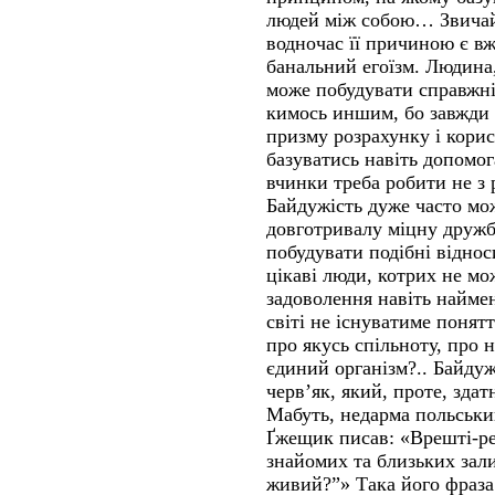
людей між собою… Звичайн
водночас її причиною є вж
банальний егоїзм. Людина,
може побудувати справжні
кимось иншим, бо завжди 
призму розрахунку і корис
базуватись навіть допомо
вчинки треба робити не з 
Байдужість дуже часто мо
довготривалу міцну дружбу
побудувати подібні відно
цікаві люди, котрих не м
задоволення навіть найме
світі не існуватиме понят
про якусь спільноту, про н
єдиний організм?.. Байдуж
черв’як, який, проте, зда
Мабуть, недарма польськ
Ґжещик писав: «Врешті-реш
знайомих та близьких зал
живий?”» Така його фраза