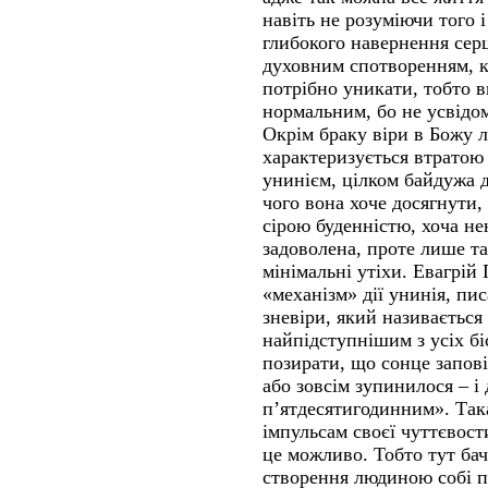
навіть не розуміючи того 
глибокого навернення серц
духовним спотворенням, к
потрібно уникати, тобто в
нормальним, бо не усвідо
Окрім браку віри в Божу 
характеризується втратою
унинієм, цілком байдужа д
чого вона хоче досягнути,
сірою буденністю, хоча не
задоволена, проте лише та
мінімальні утіхи. Евагрій
«механізм» дії унинія, пис
зневіри, який називається
найпідступнішим з усіх 
позирати, що сонце запові
або зовсім зупинилося – і 
п’ятдесятигодинним». Так
імпульсам своєї чуттєвост
це можливо. Тобто тут ба
створення людиною собі п