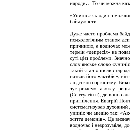
народи… То чи можна каза
«Униніє» як один з можлив
байдужости
Дуже часто проблема байд
психологічним станом депр
причиною, а водночас може
термін «депресія» не под
суті цієї проблеми. Значн
слов’янське слово «униніє
такий стан описав старода
назвав його «актібія»; ві
людського організму. Вик
зустрічаємо також у грець
(Септуагінті), де воно озн
пригнічення. Евагрій Пон
систематизував духовний д
униніє чи акедію так: «Ак
життя демонів». Це визна
водночас і незрозуміле, д