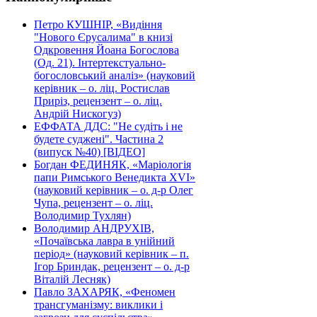
Петро КУШНІР, «Видіння
"Нового Єрусалима" в книзі
Одкровення Йоана Богослова
(Од. 21). Інтертекстуально-
богословський аналіз» (науковий
керівник – о. ліц. Ростислав
Приріз, рецензент – о. ліц.
Андрій Нискогуз)
ЕФФАТА ДДС: "Не судіть і не
будете суджені". Частина 2
(випуск №40) [ВІДЕО]
Богдан ФЕДИНЯК, «Маріологія
папи Римського Венедикта XVI»
(науковий керівник – о. д-р Олег
Чупа, рецензент – о. ліц.
Володимир Тухлян)
Володимир АНДРУХІВ,
«Почаївська лавра в унійний
період» (науковий керівник – п.
Ігор Бриндак, рецензент – о. д-р
Віталій Лесняк)
Павло ЗАХАРЯК, «Феномен
трансгуманізму: виклики і