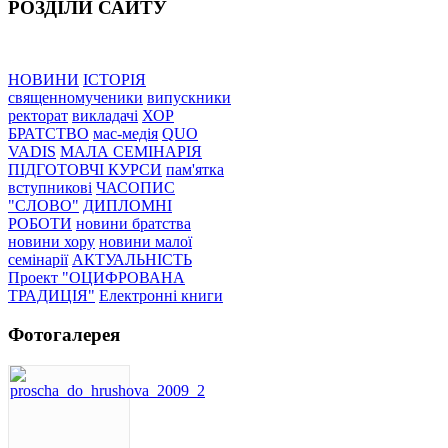
РОЗДІЛИ САЙТУ
НОВИНИ
ІСТОРІЯ
священномученики
випускники
ректорат
викладачі
ХОР
БРАТСТВО
мас-медія
QUO
VADIS
МАЛА СЕМІНАРІЯ
ПІДГОТОВЧІ КУРСИ
пам'ятка
вступникові
ЧАСОПИС
"СЛОВО"
ДИПЛОМНІ
РОБОТИ
новини братства
новини хору
новини малої
семінарії
АКТУАЛЬНІСТЬ
Проект "ОЦИФРОВАНА
ТРАДИЦІЯ"
Електронні книги
Фотогалерея