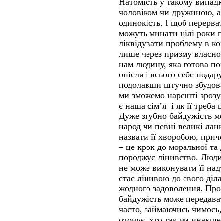
Натомість у такому випадк
чоловіком чи дружиною, а
одинокість. І щоб перерва
можуть минати цілі роки 
ліквідувати проблему в ко
лише через призму власног
нам людину, яка готова по
опісля і всього себе пода
подолавши штучно збудов
ми зможемо нарешті зрозу
є наша сім’я і як її треба 
Дуже згубно байдужість м
народ чи певні великі лан
назвати її хворобою, при
– це крок до моральної та
породжує лінивство. Людин
не може виконувати її над
стає лінивою до свого діл
жодного задоволення. Про
байдужість може передав
часто, займаючись чимось,
оточує, хто так чи инакше