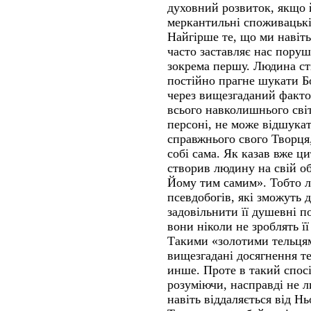
духовний розвиток, якщо 
меркантильні споживацькі
Найгірше те, що ми навіть
часто заставляє нас поруш
зокрема першу. Людина ст
постійно прагне шукати Б
через вищезгаданий факто
всього навколишнього світ
персоні, не може відшука
справжнього свого Творця
собі сама. Як казав вже 
створив людину на свій об
Йому тим самим». Тобто л
псевдобогів, які зможуть д
задовільнити її душевні по
вони ніколи не зроблять 
Такими «золотими тельцям
вищезгадані досягнення т
инше. Проте в такий спосі
розуміючи, насправді не л
навіть віддаляється від Нь