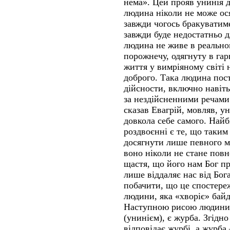
нема». Цей прояв унинія 
людина ніколи не може ос
завжди чогось бракуватиме
завжди буде недостатньо 
людина не живе в реально
порожнечу, одягнуту в гар
життя у вимріяному світі 
доброго. Така людина пос
дійсности, включно навіть
за нездійсненними речами
сказав Евагрій, мовляв, у
довкола себе самого. Най
роздвоєнні є те, що таки
досягнути лише певного м
воно ніколи не стане пов
щастя, що його нам Бог пр
лише віддаляє нас від Бо
побачити, що це спостере
людини, яка «хворіє» бай
Наступною рисою людини,
(унинієм), є журба. Згідно
відповідає журбі, а журба