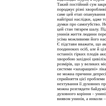
Такий постійний сум закри
породжує різні хворобливі
саме цей етап опанування
найгірші наслідки, адже т
думки про самогубство. Н
цей стан тягарем шалу. Пі
унинія життя людини пере
усіма можливими його нас
Є підстави вважати, що ак
поодиноких осіб, але й ціл
останніх гірких плодів аке
хворобою західної цивіліз
розмірів, що у великих мі
системи «захаращені» ліка
не можна причини депресії
сприйняття цієї проблеми
нехтування її духовних п
можна розглядати байдужіс
духовного коріння – унині
виявом унинія, а инколи –