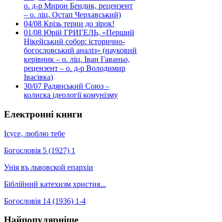
о. д-р Мирон Бендик, рецензент
– о. ліц. Остап Черхавський)
04/08
Крізь терни до зірок!
01/08
Юрій ГРИГЕЛЬ, «Перший
Нікейський собор: історично-
богословський аналіз» (науковий
керівник – о. ліц. Іван Гаваньо,
рецензент – о. д-р Володимир
Івасівка)
30/07
Радянський Союз –
колиска ідеології комунізму
Електронні книги
Ісусе, люблю тебе
Богословія 5 (1927) 1
Унія въ львовской епархіи
Біблійний катехизм христия...
Богословія 14 (1936) 1-4
Найпопулярніше