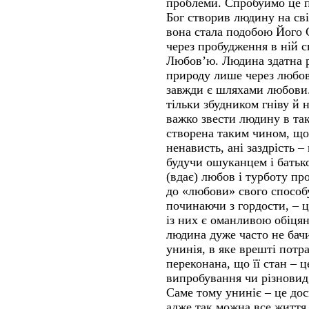
проблеми. Спробуймо це 
Бог створив людину на сві
вона стала подобою Його С
через пробудження в ній с
Любов’ю. Людина здатна р
природу лише через любов
завжди є шляхами любови
тільки збудником гніву й
важко звести людину в так
створена таким чином, що 
ненависть, ані заздрість –
будучи ошуканцем і батьк
(вдає) любов і турботу про
до «любови» свого способу
починаючи з гордости, – ц
із них є оманливою обіця
людина дуже часто не бачит
унинія, в яке врешті потр
переконана, що її стан – ц
випробування чи різновид 
Саме тому униніє – це дос
адже так можна все життя