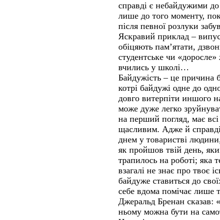
справді є небайдужими до 
лише до того моменту, пок
після певної розлуки забу
Яскравий приклад – випус
обіцяють пам’ятати, дзвон
студентське чи «доросле» 
вчились у школі…
Байдужість – це причина 
котрі байдужі одне до одн
довго витерпіти иншого на
може дуже легко зруйнуват
на перший погляд, має всі
щасливим. Адже й справді
днем у товаристві людини,
як пройшов твій день, яки
трапилось на роботі; яка 
взагалі не знає про твоє 
байдуже ставиться до свої
себе вдома помічає лише 
Джеральд Бренан сказав: 
ньому можна бути на само