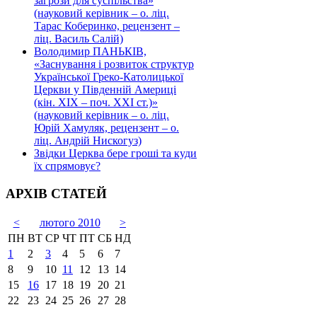
загрози для суспільства»
(науковий керівник – о. ліц.
Тарас Коберинко, рецензент –
ліц. Василь Салій)
Володимир ПАНЬКІВ,
«Заснування і розвиток структур
Української Греко-Католицької
Церкви у Південній Америці
(кін. ХІХ – поч. ХХІ ст.)»
(науковий керівник – о. ліц.
Юрій Хамуляк, рецензент – о.
ліц. Андрій Нискогуз)
Звідки Церква бере гроші та куди
їх спрямовує?
АРХІВ СТАТЕЙ
<
лютого 2010
>
ПН
ВТ
СР
ЧТ
ПТ
СБ
НД
1
2
3
4
5
6
7
8
9
10
11
12
13
14
15
16
17
18
19
20
21
22
23
24
25
26
27
28