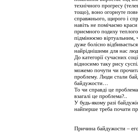
технічного прогресу (теле
тощо), воно огорнуте пов
справжнього, щирого і спр
навіть не помічаємо краси 
приємного подиху теплого
підмінюємо віртуальним, 
дуже болісно відбивається
найріднішими для нас лю
До категорії сучасних соц
відносимо таку рису суспі
можемо почути чи прочита
проблему. Люди стали бай
байдужости…
То чи справді це проблема
взагалі це проблема?..
У будь-якому разі байдужі
найперше треба почати п
Причина байдужости – его