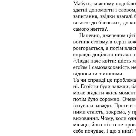
Мабуть, кожному подобают
здатні допомогти і словом,
запитання, звідки взагалі 
всього: до близьких, до ко
самого життя?..
Напевно, джерелом цієї 
вогник егоїзму в серці ко
розгорається, а потім влас
справді доцільно писала 
«Люди наче квіти: шість м
егоїзм і самозакоханість 
відносини з иншими.
Та чи справді це проблем
ні. Егоїсти були завжди; 
може згадати якісь моменти
потім було соромно. Очев
існувала завжди. Проте ег
ними стають, зокрема, у 
виховання. Чому, коли од
місяць, його ніхто не пров
себе почуває, і що з ним?