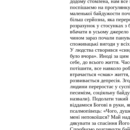
додому стомлена, нам все 
поспішаємо на прогулянку
маленької байдужости поч
більш серйозна, яка пере
розрахунок у стосунках з
вбачати в усьому джерело 
чином зараз почали панув
споживацькі вигоди у всіх
У людства створився «син
було вчора». Иноді за цим
себе, до всього життя. Ча
потішити, все навколо ро
втрачається «смак» життя,
розвивається депресія. Зг
людини переростає у сусп
песимізм, соціяльну байду
назвали). Подолати такий 
віддамося Богові в руки, я
псалмопівець: «Чого, душе
мені непокоїшся? Май над
дякувати за спасіння Його!
Спробуємо розглянути байд