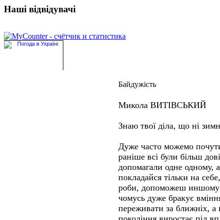
Наші відвідувачі
Байдужість
Микола ВИТІВСЬКИЙ
Знаю твої діла, що ні зимн
Дуже часто можемо почути
раніше всі були більш дов
допомагали одне одному, а
покладайся тільки на себе
роби, допоможеш иншому 
чомусь дуже бракує вміння
переживати за ближніх, а
покоління виростає під вп