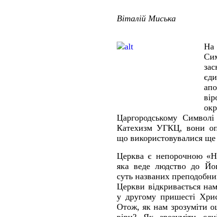
Віталій Миська
На 
Си
зас
єд
а
вір
окр
Царгородському Символі 
Катехизм УГКЦ, вони опи
що використовувалися ще 
Церква є непорочною «Не
яка веде людство до Йо
суть названих преподобн
Церкви відкривається нам
у другому пришесті Хрис
Отож, як нам зрозуміти о