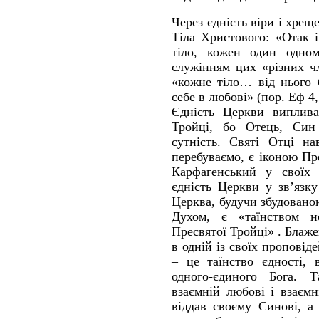
Через єдність віри і хре
Тіла Христового: «Отак 
тіло, кожен один одном
служінням цих «різних ч
«кожне тіло… від нього 
себе в любові» (пор. Еф 4,
Єдність Церкви виплива
Тройці, бо Отець, Син
сутність. Святі Отці н
перебуваємо, є іконою Пр
Карфагенський у своїх
єдність Церкви у зв’язку
Церква, будучи збудован
Духом, є «таїнством не
Пресвятої Тройці» . Блаж
в одній із своїх проповід
– це таїнство єдності, 
одного-єдиного Бога. Т
взаємній любові і взаємн
віддав своєму Синові, а