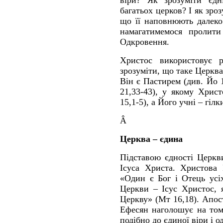
віри? Як зрозуміти єдн
багатьох церков? І як зро
що її наповнюють далеко
намагатимемося пролити
Одкровення.
Христос використовує р
зрозуміти, що таке Церква.
Він є Пастирем (див. Йо 
21,33-43), у якому Хрис
15,1-5), а Його учні – гілк
Â
Церква – єдина
Підставою єдності Церкв
Ісуса Христа. Христова 
«Один є Бог і Отець усі
Церкви – Ісус Христос, 
Церкву» (Мт 16,18). Апос
Ефесян наголошує на том
подібно до єдиної віри і о