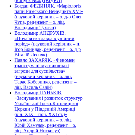
(випуск №40) [ВІДЕО]
Богдан ФЕДИНЯК, «Маріологія
папи Римського Венедикта XVI»
(науковий керівник – о. д-р Олег
Чупа, рецензент – о. ліц.
Володимир Тухлян)
Володимир АНДРУХІВ,
«Почаївська лавра в унійний
період» (науковий керівник – п.
Ігор Бриндак, рецензент – о. д-р
Віталій Лесняк)
Павло ЗАХАРЯК, «Феномен
трансгуманізму: виклики і
загрози для суспільства»
(науковий керівник – о. ліц.
Тарас Коберинко, рецензент –
ліц. Василь Салій)
Володимир ПАНЬКІВ,
«Заснування і розвиток структур
Української Греко-Католицької
Церкви у Південній Америці
(кін. ХІХ – поч. ХХІ ст.)»
(науковий керівник – о. ліц.
Юрій Хамуляк, рецензент – о.
ліц. Андрій Нискогуз)