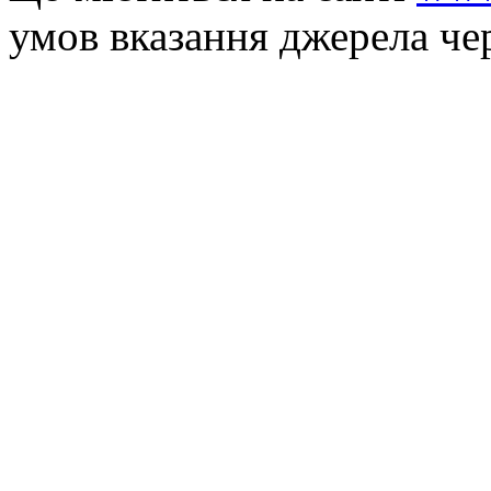
умов вказання джерела че