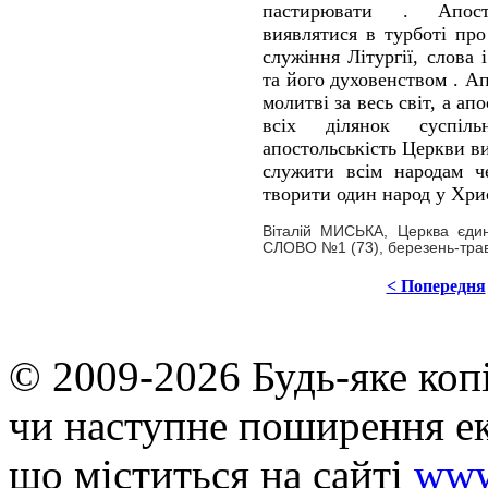
пастирювати . Апост
виявлятися в турботі пр
служіння Літургії, слова 
та його духовенством . А
молитві за весь світ, а а
всіх ділянок суспіл
апостольськість Церкви ви
служити всім народам че
творити один народ у Хрис
Віталій МИСЬКА, Церква єдина
СЛОВО №1 (73), березень-тра
< Попередня
© 2009-2026 Будь-яке коп
чи наступне поширення ек
що мiститься на сайті
www