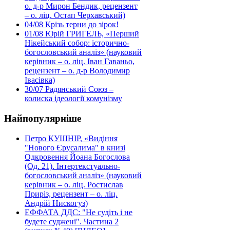
о. д-р Мирон Бендик, рецензент
– о. ліц. Остап Черхавський)
04/08
Крізь терни до зірок!
01/08
Юрій ГРИГЕЛЬ, «Перший
Нікейський собор: історично-
богословський аналіз» (науковий
керівник – о. ліц. Іван Гаваньо,
рецензент – о. д-р Володимир
Івасівка)
30/07
Радянський Союз –
колиска ідеології комунізму
Найпопулярніше
Петро КУШНІР, «Видіння
"Нового Єрусалима" в книзі
Одкровення Йоана Богослова
(Од. 21). Інтертекстуально-
богословський аналіз» (науковий
керівник – о. ліц. Ростислав
Приріз, рецензент – о. ліц.
Андрій Нискогуз)
ЕФФАТА ДДС: "Не судіть і не
будете суджені". Частина 2