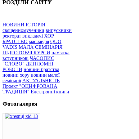
РОЗДІЛИ САЙТУ
НОВИНИ
ІСТОРІЯ
священномученики
випускники
ректорат
викладачі
ХОР
БРАТСТВО
мас-медія
QUO
VADIS
МАЛА СЕМІНАРІЯ
ПІДГОТОВЧІ КУРСИ
пам'ятка
вступникові
ЧАСОПИС
"СЛОВО"
ДИПЛОМНІ
РОБОТИ
новини братства
новини хору
новини малої
семінарії
АКТУАЛЬНІСТЬ
Проект "ОЦИФРОВАНА
ТРАДИЦІЯ"
Електронні книги
Фотогалерея