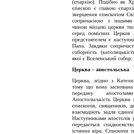
(єпархію). Подібно як Х
єпископ є главою єпархі
звершення єпископом Євха
сопричасною з іншими
чином місцеві церкви тв
серед помісних Церков 
предстоятелем є наступн
Папа. Завдяки сопричас
соборність (католицькі
якої є Вселенський собор.
Церква – апостольська
Церква, згідно з Катех
тому що вона заснована 
передану апостолам
Апостольськість Церкви 
єпископів, священиків, д
взаємодіють задля єдиної
Наступниками апостолів у
передається спадкоємств
істинна віра. Єпископи п