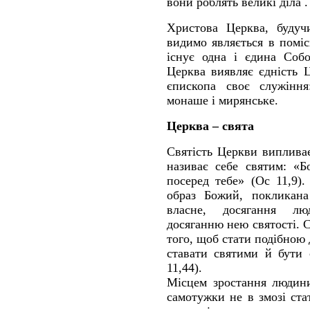
вони роблять великі діла .
Христова Церква, будуч
видимо являється в поміс
існує одна і єдина Соб
Церква виявляє єдність 
єпископа своє служіння:
монаше і мирянське.
Церква – свята
Святість Церкви випливає
називає себе святим: «Б
посеред тебе» (Ос 11,9)
образ Божий, покликана
власне, досягання лю
досяганню нею святості. 
того, щоб стати подібною д
ставати святими й бути 
11,44).
Місцем зростання людини
самотужки не в змозі ст