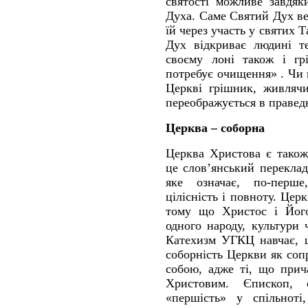
святості можливе завдяк
Духа. Саме Святий Дух ве
їй через участь у святих 
Дух відкриває людині т
своєму лоні також і гр
потребує очищення» . Чи 
Церкві грішник, живлячи
переображується в правед
Церква – соборна
Церква Христова є також
це слов’янський переклад
яке означає, по-перше,
цілісність і повноту. Цер
тому що Христос і Його
одного народу, культури 
Катехизм УГКЦ навчає, щ
соборність Церкви як соп
собою, адже ті, що прич
Христовим. Єпископ, 
«першість» у спільноті