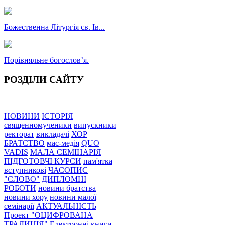
Божественна Літургія св. Ів...
Порівняльне богословʼя.
РОЗДІЛИ САЙТУ
НОВИНИ
ІСТОРІЯ
священномученики
випускники
ректорат
викладачі
ХОР
БРАТСТВО
мас-медія
QUO
VADIS
МАЛА СЕМІНАРІЯ
ПІДГОТОВЧІ КУРСИ
пам'ятка
вступникові
ЧАСОПИС
"СЛОВО"
ДИПЛОМНІ
РОБОТИ
новини братства
новини хору
новини малої
семінарії
АКТУАЛЬНІСТЬ
Проект "ОЦИФРОВАНА
ТРАДИЦІЯ"
Електронні книги