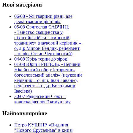
Нові матеріали
06/08
«Усі тварини рівні, але
деякі тварини рівніші»
05/08
Святослав САВЧИН,
«Таїнство священства у
візантійській та латинській
традиціях» (науковий керівник –
о. д-р Мирон Бендик, рецензент
– о. ліц. Остап Черхавський)
04/08
Крізь терни до зірок!
01/08
Юрій ГРИГЕЛЬ, «Перший
Нікейський собор: історично-
богословський аналіз» (науковий
керівник – о. ліц. Іван Гаваньо,
рецензент – о. д-р Володимир
Івасівка)
30/07
Радянський Союз –
колиска ідеології комунізму
Найпопулярніше
Петро КУШНІР, «Видіння
"Нового Єрусалима" в книзі