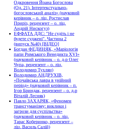
Одкровення Йоана Богослова
(Од. 21). Інтертекстуально-
богословський аналіз» (науковий
керівник – о. ліц. Ростислав
Приріз, рецензент – о. ліц.
Андрій Нискогуз)
ЕФФАТА ДДС: "Не судіть і не
будете суджені". Частина 2
(випуск №40) [ВІДЕО]
Богдан ФЕДИНЯК, «Маріологія
папи Римського Венедикта XVI»
(науковий керівник – о. д-р Олег
Чупа, рецензент – о. ліц.
Володимир Тухлян)
Володимир АНДРУХІВ,
«Почаївська лавра в унійний
період» (науковий керівник – п.
Ігор Бриндак, рецензент – о. д-р
Віталій Лесняк)
Павло ЗАХАРЯК, «Феномен
трансгуманізму: виклики і
загрози для суспільства»
(науковий керівник – о. ліц.
Тарас Коберинко, рецензент –
ліц. Василь Салій)