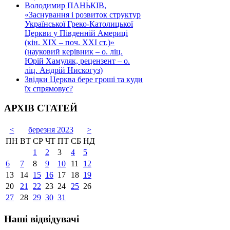
Володимир ПАНЬКІВ,
«Заснування і розвиток структур
Української Греко-Католицької
Церкви у Південній Америці
(кін. ХІХ – поч. ХХІ ст.)»
(науковий керівник – о. ліц.
Юрій Хамуляк, рецензент – о.
ліц. Андрій Нискогуз)
Звідки Церква бере гроші та куди
їх спрямовує?
АРХІВ СТАТЕЙ
<
березня 2023
>
ПН
ВТ
СР
ЧТ
ПТ
СБ
НД
1
2
3
4
5
6
7
8
9
10
11
12
13
14
15
16
17
18
19
20
21
22
23
24
25
26
27
28
29
30
31
Наші відвідувачі