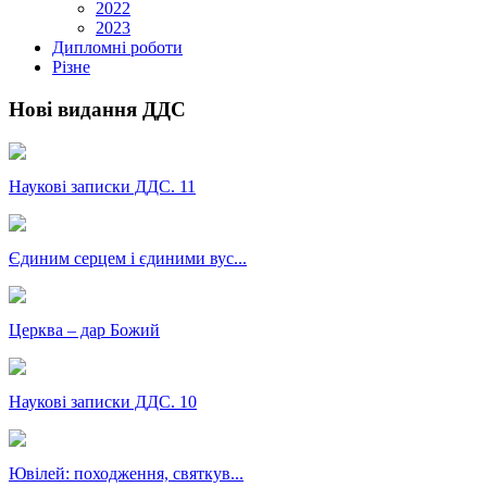
2022
2023
Дипломні роботи
Різне
Нові видання ДДС
Наукові записки ДДС. 11
Єдиним серцем і єдиними вус...
Церква – дар Божий
Наукові записки ДДС. 10
Ювілей: походження, святкув...