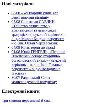
Нові матеріали
06/08
«Усі тварини рівні, але
деякі тварини рівніші»
05/08
Святослав САВЧИН,
«Таїнство священства у
візантійській та латинській
традиціях» (науковий керівник –
о. д-р Мирон Бендик, рецензент
– о. ліц. Остап Черхавський)
04/08
Крізь терни до зірок!
01/08
Юрій ГРИГЕЛЬ, «Перший
Нікейський собор: історично-
богословський аналіз» (науковий
керівник – о. ліц. Іван Гаваньо,
рецензент – о. д-р Володимир
Івасівка)
30/07
Радянський Союз –
колиска ідеології комунізму
Електронні книги
Три синоди перемиські й єпа...