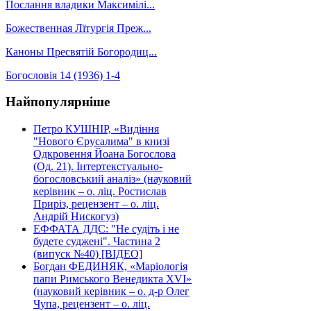
Послання владики Максимілі...
Божественная Лїтургія Преж...
Каноны Пресвятій Богородиц...
Богословія 14 (1936) 1-4
Найпопулярніше
Петро КУШНІР, «Видіння
"Нового Єрусалима" в книзі
Одкровення Йоана Богослова
(Од. 21). Інтертекстуально-
богословський аналіз» (науковий
керівник – о. ліц. Ростислав
Приріз, рецензент – о. ліц.
Андрій Нискогуз)
ЕФФАТА ДДС: "Не судіть і не
будете суджені". Частина 2
(випуск №40) [ВІДЕО]
Богдан ФЕДИНЯК, «Маріологія
папи Римського Венедикта XVI»
(науковий керівник – о. д-р Олег
Чупа, рецензент – о. ліц.