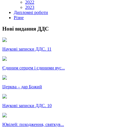
2022
2023
Дипломні роботи
Різне
Нові видання ДДС
Наукові записки ДДС. 11
Єдиним серцем і єдиними вус...
Церква – дар Божий
Наукові записки ДДС. 10
Ювілей: походження, святкув...