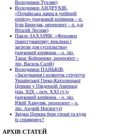
Володимир Тухлян)
Володимир АНДРУХІВ,
«Почаївська лавра в унійний
період» (науковий керівник – п.
Ігор Бриндак, рецензент – о. д-р
Віталій Лесняк)
Павло ЗАХАРЯК, «Феномен
трансгуманізму: виклики і
загрози для суспільства»
(науковий керівник – о. ліц.
Тарас Коберинко, рецензент –
ліц. Василь Салій)
Володимир ПАНЬКІВ,
«Заснування і розвиток структур
Української Греко-Католицької
Церкви у Південній Америці
(кін. ХІХ – поч. ХХІ ст.)»
(науковий керівник – о. ліц.
Юрій Хамуляк, рецензент – о.
ліц. Андрій Нискогуз)
Звідки Церква бере гроші та куди
їх спрямовує?
АРХІВ СТАТЕЙ