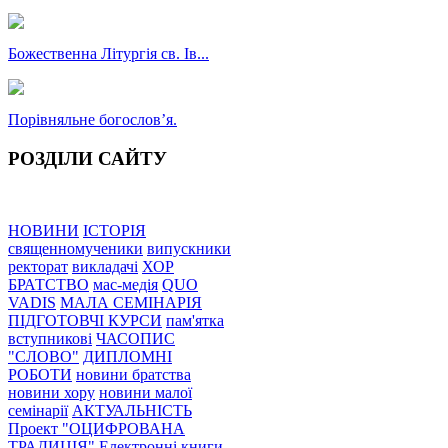
Божественна Літургія св. Ів...
Порівняльне богословʼя.
РОЗДІЛИ САЙТУ
НОВИНИ
ІСТОРІЯ
священномученики
випускники
ректорат
викладачі
ХОР
БРАТСТВО
мас-медія
QUO
VADIS
МАЛА СЕМІНАРІЯ
ПІДГОТОВЧІ КУРСИ
пам'ятка
вступникові
ЧАСОПИС
"СЛОВО"
ДИПЛОМНІ
РОБОТИ
новини братства
новини хору
новини малої
семінарії
АКТУАЛЬНІСТЬ
Проект "ОЦИФРОВАНА
ТРАДИЦІЯ"
Електронні книги